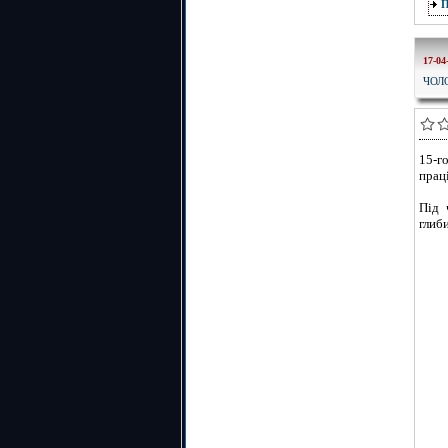
17-04
ЧОЛО
15-г
прац
Під 
глиби