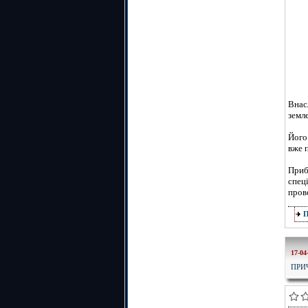
Внас
земле
Його
вже п
Приб
спец
пров
17-04
ПРИ