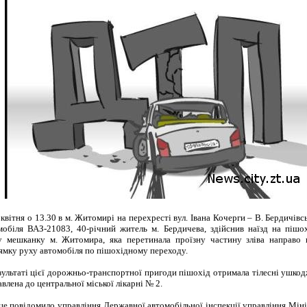
 квітня о 13.30 в м. Житомирі на перехресті вул. Івана Кочерги – В. Бердичівс
мобіля ВАЗ-21083, 40-річний житель м. Бердичева, здійснив наїзд на пішох
у мешканку м. Житомира, яка перетинала проїзну частину зліва направо 
ямку руху автомобіля по пішохідному переходу.
зультаті цієї дорожньо-транспортної пригоди пішохід отримала тілесні ушко
влена до центральної міської лікарні № 2.
це повідомило управління Державної автомобільної інспекції управління Мін