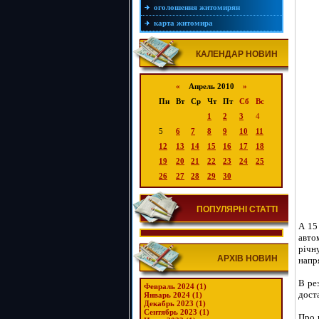
оголошення житомирян
карта житомира
КАЛЕНДАР НОВИН
«
Апрель 2010
»
Пн
Вт
Ср
Чт
Пт
Сб
Вс
1
2
3
4
5
6
7
8
9
10
11
12
13
14
15
16
17
18
19
20
21
22
23
24
25
26
27
28
29
30
ПОПУЛЯРНІ СТАТТІ
А 15
авто
річн
АРХІВ НОВИН
напр
В ре
Февраль 2024 (1)
доста
Январь 2024 (1)
Декабрь 2023 (1)
Сентябрь 2023 (1)
Про 