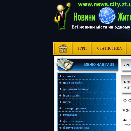
ІГРИ
СТАТИСТИКА
МЕНЮ НАВІГАЦІЇ
•
ZH
головна
17-04
нове на сайті
ЖИТ
добавити новину
ігри онлайн!
відео
телепрограмма
У Жи
гороскоп
Як у
фото галерея
непо
форум житомира