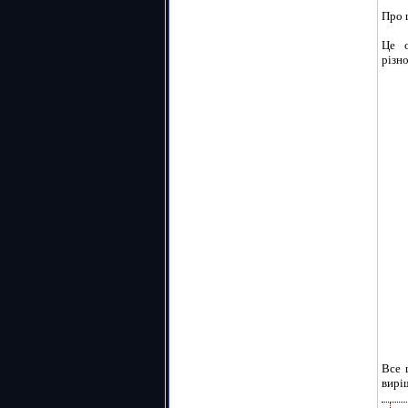
Про 
Це о
різно
Все 
вирі