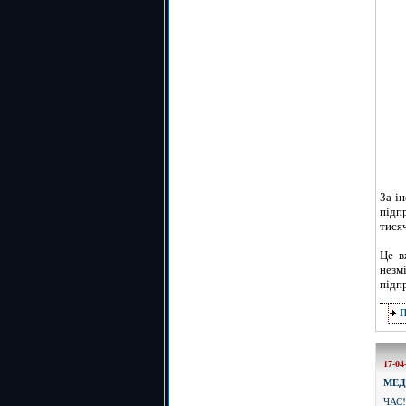
За і
підп
тися
Це в
незм
підп
17-04
МЕ
ЧАС!