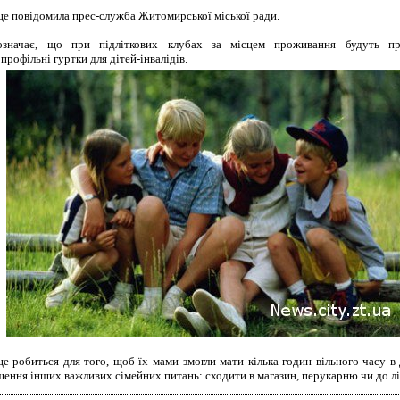
це повідомила прес-служба Житомирської міської ради.
значає, що при підліткових клубах за місцем проживання будуть пр
профільні гуртки для дітей-інвалідів.
це робиться для того, щоб їх мами змогли мати кілька годин вільного часу в
шення інших важливих сімейних питань: сходити в магазин, перукарню чи до лі