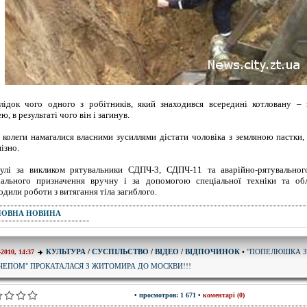
лідок чого одного з робітників, який знаходився всередині котловану – 
ю, в результаті чого він і загинув.
 колеги намагалися власними зусиллями дістати чоловіка з земляною пастки,
ізно.
улі за викликом рятувальники СДПЧ-3, СДПЧ-11 та аварійно-рятувальног
іального призначення вручну і за допомогою спеціальної техніки та об
одили роботи з витягання тіла загиблого.
ПОВНА НОВИНА
"ПОПЕЛЮШКА З
КУЛЬТУРА
/
СУСПІЛЬСТВО
/
ВІДЕО
/
ВІДПОЧИНОК
•
-2010, 14:37
ЧЕПОМ" ПРОКАТАЛАСЯ З ЖИТОМИРА ДО МОСКВИ!!!
• просмотров: 1 671 •
коментарі (0)