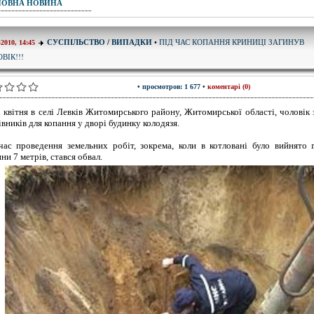
ПОВНА НОВИНА
ПІД ЧАС КОПАННЯ КРИНИЦІ ЗАГИНУВ
СУСПІЛЬСТВО
/
ВИПАДКИ
•
-2010, 14:45
ВІК!!!
• просмотров: 1 677 •
коментарі (0)
о квітня в селі Левків Житомирського району, Житомирської області, чоловік
івників для копання у дворі будинку колодязя.
час проведення земельних робіт, зокрема, коли в котловані було вийнято 
ни 7 метрів, стався обвал.