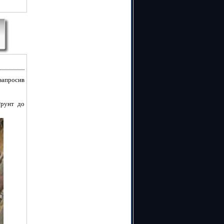
 запросив
ґрунт до