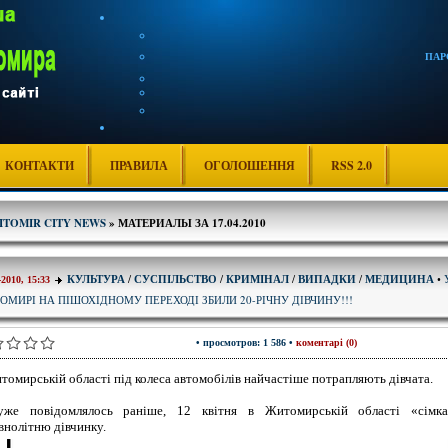
ПАР
КОНТАКТИ
ПРАВИЛА
ОГОЛОШЕННЯ
RSS 2.0
ITOMIR CITY NEWS
» МАТЕРИАЛЫ ЗА 17.04.2010
КУЛЬТУРА
/
СУСПІЛЬСТВО
/
КРИМІНАЛ
/
ВИПАДКИ
/
МЕДИЦИНА
•
-2010, 15:33
ОМИРІ НА ПІШОХІДНОМУ ПЕРЕХОДІ ЗБИЛИ 20-РІЧНУ ДІВЧИНУ!!!
• просмотров: 1 586 •
коментарі (0)
томирській області під колеса автомобілів найчастіше потрапляють дівчата.
же повідомлялось раніше, 12 квітня в Житомирській області «сімка
внолітню дівчинку.