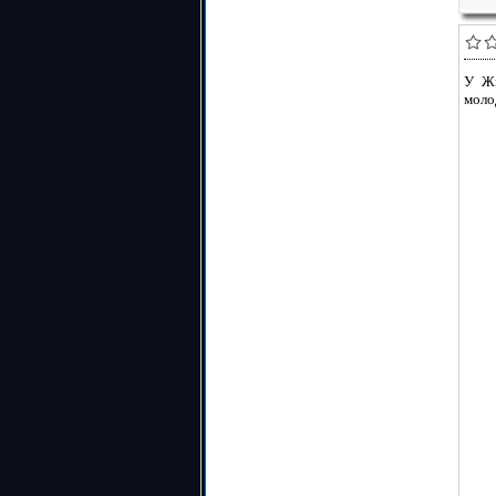
У Жи
моло