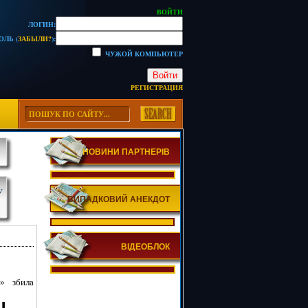
ВОЙТИ
ЛОГИН:
ОЛЬ (
ЗАБЫЛИ?
):
ЧУЖОЙ КОМПЬЮТЕР
Войти
РЕГИСТРАЦИЯ
НОВИНИ ПАРТНЕРІВ
У
ВИПАДКОВИЙ АНЕКДОТ
ВІДЕОБЛОК
» збила