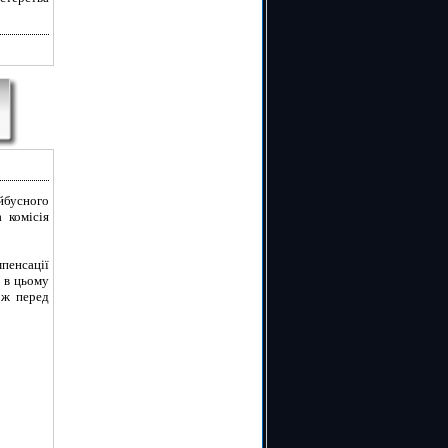
йбусного
 комісія
мпенсації
У в цьому
ож перед