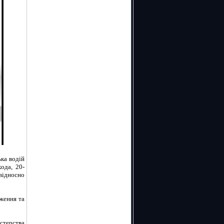
ька водій
ода, 20-
відносно
дження та
істерства