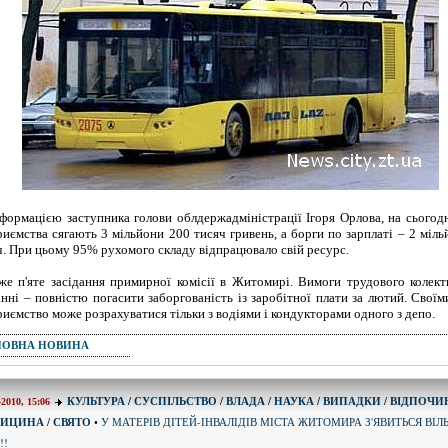
нформацією заступника голови облдержадміністрації Ігоря Орлова, на сьогод
риємства сягають 3 мільйони 200 тисяч гривень, а борги по зарплаті – 2 міл
ч. При цьому 95% рухомого складу відпрацювало свій ресурс.
же п'яте засідання примирної комісії в Житомирі. Вимоги трудового колек
інні – повністю погасити заборгованість із заробітної плати за лютий. Свої
риємство може розрахуватися тільки з водіями і кондукторами одного з депо.
ПОВНА НОВИНА
КУЛЬТУРА
/
СУСПІЛЬСТВО
/
ВЛАДА
/
НАУКА
/
ВИПАДКИ
/
ВІДПОЧИ
-2010, 15:06
У МАТЕРІВ ДІТЕЙ-ІНВАЛІДІВ МІСТА ЖИТОМИРА З'ЯВИТЬСЯ ВІЛ
ДИЦИНА
/
СВЯТО
•
!!