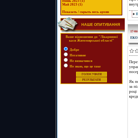
Июнь 2023 (1)
внут
Май 2023 (1)
Показать / скрыть весь архив
НАШЕ ОПИТУВАННЯ
17-04
Ваше відношення до "Лікарняної
ЕКО
каси Житомирської області"
Добре
Негативне
Не визначився
Пере
Не знаю, що це таке
упра
посе
Як п
за п
році
кред