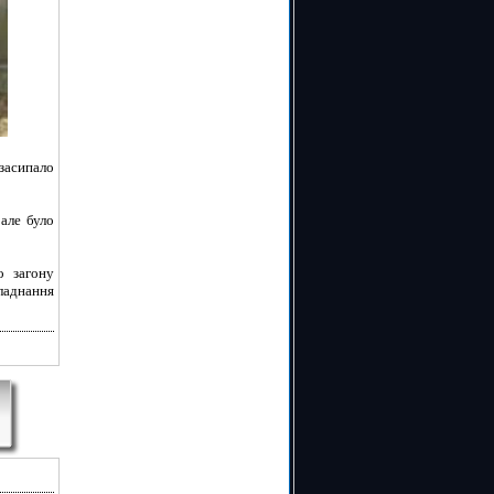
засипало
 але було
о загону
ладнання