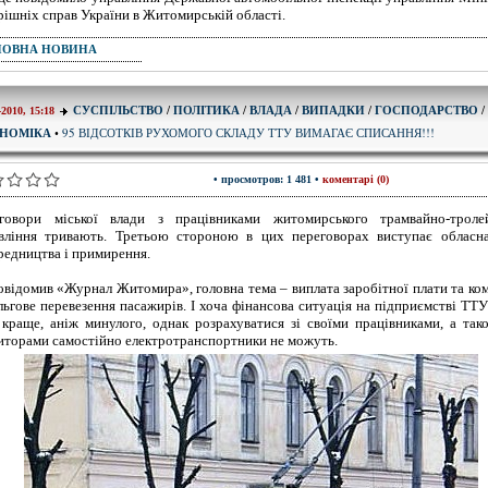
рішніх справ України в Житомирській області.
ПОВНА НОВИНА
СУСПІЛЬСТВО
/
ПОЛІТИКА
/
ВЛАДА
/
ВИПАДКИ
/
ГОСПОДАРСТВО
/
-2010, 15:18
95 ВІДСОТКІВ РУХОМОГО СКЛАДУ ТТУ ВИМАГАЄ СПИСАННЯ!!!
НОМІКА
•
• просмотров: 1 481 •
коментарі (0)
говори міської влади з працівниками житомирського трамвайно-троле
вління тривають. Третьою стороною в цих переговорах виступає обласна
редництва і примирення.
овідомив «Журнал Житомира», головна тема – виплата заробітної плати та ко
ільгове перевезення пасажирів. І хоча фінансова ситуація на підприємстві ТТ
 краще, аніж минулого, однак розрахуватися зі своїми працівниками, а так
иторами самостійно електротранспортники не можуть.