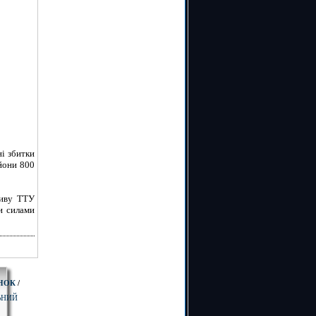
ні збитки
ьйони 800
тиву ТТУ
ми силами
НОК
/
ЬНИЙ