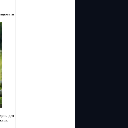
ацювати
 день для
каря.