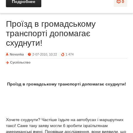
Подробнее
0
Проїзд в громадському
транспорті допомагає
схуднути!
Novunka
2-07-2010, 10:22
1 474
Суспільство
Проїзд в громадському транспорті допомагає схуднути!
Хочете схуднути? Частіше їздьте на автобусах і маршрутних
таксі! Саме таку заяву могли б зробити ізраїльтянам
американські вчені. Провівши дослідження, вони виявили, що