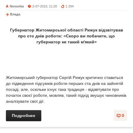
Novunka
2-07-2010, 11:20
1 294
Влада
Губернатор Житомирської області Рижук відзвітував
про сто днів роботи: «Скоро ви побачите, що
губернатор не такий м'який»
Житомирський губернатор Сергій Рижук критично ставиться
до підведення підсумків роботи перших ста днів на зайнятій
посаді, але, оскільки існує така традиція - відзвітувати про
початок своєї роботи, мовляв, такий підхід змушує чиновників
аналізувати свої дії.
Подробнее
0