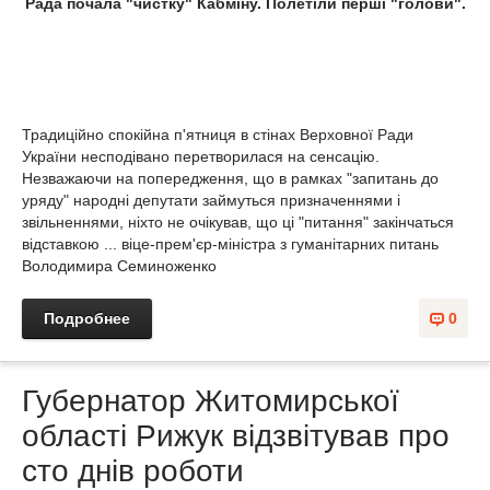
Рада почала "чистку" Кабміну. Полетіли перші "голови".
Традиційно спокійна п'ятниця в стінах Верховної Ради
України несподівано перетворилася на сенсацію.
Незважаючи на попередження, що в рамках "запитань до
уряду" народні депутати займуться призначеннями і
звільненнями, ніхто не очікував, що ці "питання" закінчаться
відставкою ... віце-прем'єр-міністра з гуманітарних питань
Володимира Семиноженко
Подробнее
0
Губернатор Житомирської
області Рижук відзвітував про
сто днів роботи