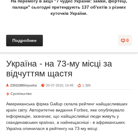
На перемогу в акції "7 чудес України: замки, фортеці,
палаци" сьогодні претендують 137 об'єктів з різних
куточків України.
Подробнее
0
Україна - на 73-му місці за
відчуттям щастя
23011980rtyuehe
20-07-2010, 14:49
1 389
Суспільство
Американська фірма Gallup склала рейтинг найщасливіших
країн світу. Авторитетне видання Forbes, яке опублікувало
інформацію, зазначає, що найщасливіші люди живуть у
скандинавських країнах, а найнещасніші - в африканських.
Україна опинилася в рейтингу на 73-му місці.