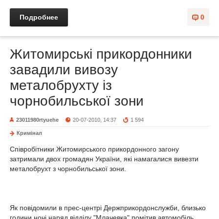
Подробнее
0
Житомирські прикордонники
завадили вивозу
металобрухту із
чорнобильської зони
23011980rtyuehe
20-07-2010, 14:37
1 594
Кримінал
Співробітники Житомирського прикордонного загону
затримали двох громадян України, які намагалися вивезти
металобрухт з чорнобильської зони.
Як повідомили в прес-центрі Держприкордонслужби, близько
години ночі наряд відділу "Млачевка" помітив автомобіль