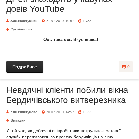
довів YouTube
23011980rtyuehe
21-07-2010, 10:57
1 738
Суспільство
- Ось така ось Вкусняшка!
Подробнее
0
Невдячні клієнти побили вікна
Бердичівського витверезника
23011980rtyuehe
20-07-2010, 14:57
1 333
Випадки
У той час, як доблесні співробітники патрульно-постової
служби переживають за простих бердичівців на яких