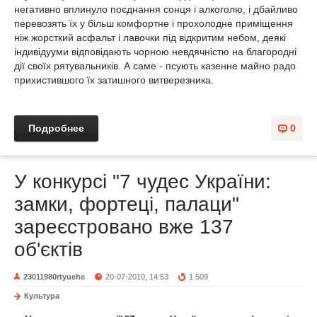
негативно вплинуло поєднання сонця і алкоголю, і дбайливо
перевозять їх у більш комфортне і прохолодне приміщення
ніж жорсткий асфальт і лавочки під відкритим небом, деякі
індивідууми відповідають чорною невдячністю на благородні
дії своїх рятувальників. А саме - псують казенне майно радо
прихистившого їх затишного витверезника.
Подробнее
0
У конкурсі "7 чудес України:
замки, фортеці, палаци"
зареєстровано вже 137
об'єктів
23011980rtyuehe
20-07-2010, 14:53
1 509
Культура