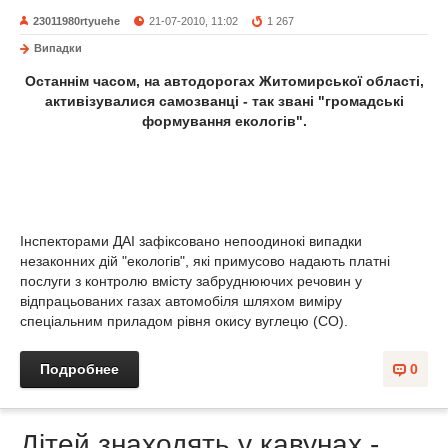
23011980rtyuehe
21-07-2010, 11:02
1 267
Випадки
Останнім часом, на автодорогах Житомирської області,
активізувалися самозванці - так звані "громадські
формування екологів".
Інспекторами ДАІ зафіксовано непоодинокі випадки
незаконних дій "екологів", які примусово надають платні
послуги з контролю вмісту забруднюючих речовин у
відпрацьованих газах автомобіля шляхом виміру
спеціальним приладом рівня окису вуглецю (СО).
Подробнее
0
Дітей знаходять у кавунах -