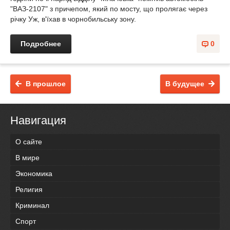
"ВАЗ-2107" з причепом, який по мосту, що пролягає через
річку Уж, в'їхав в чорнобильську зону.
Подробнее
0
В прошлое
В будущее
Навигация
О сайте
В мире
Экономика
Религия
Криминал
Спорт