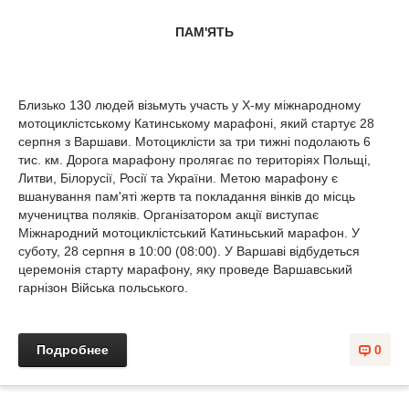
ПАМ'ЯТЬ
Близько 130 людей візьмуть участь у X-му міжнародному
мотоциклістському Катинському марафоні, який стартує 28
серпня з Варшави. Мотоциклісти за три тижні подолають 6
тис. км. Дорога марафону пролягає по територіях Польщі,
Литви, Білорусії, Росії та України. Метою марафону є
вшанування пам'яті жертв та покладання вінків до місць
мучеництва поляків. Організатором акції виступає
Міжнародний мотоциклістський Катиньський марафон. У
суботу, 28 серпня в 10:00 (08:00). У Варшаві відбудеться
церемонія старту марафону, яку проведе Варшавський
гарнізон Війська польського.
Подробнее
0