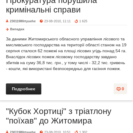
Прокуратура порушила
кримінальні справи
23011980rtyuehe
23-08-2010, 11:11
1 625
Випадки
За даними Житомирського обласного управління лісового та
мисливського господарства на території області станом на 19
серпня сталося 62 пожежі на площі лісових угідь понад 54 га.
Внаслідок лісових пожеж лісовому господарству завдано
збитків на суму 36,8 тис. грн., у тому числі - 32,2 тис. гривень
- кошти, які використані безпосередньо для гасіння пожеж.
Подробнее
0
"Кубок Хортиці" з тріатлону
"поїхав" до Житомира
23011980rtyuehe
23-08-2010, 10:51
1 302