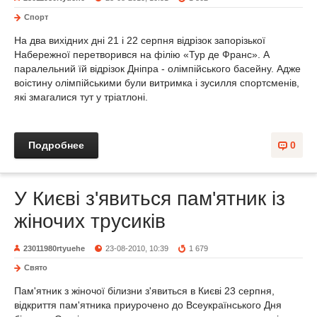
Спорт
На два вихідних дні 21 і 22 серпня відрізок запорізької
Набережної перетворився на філію «Тур де Франс». А
паралельний їй відрізок Дніпра - олімпійського басейну. Адже
воістину олімпійськими були витримка і зусилля спортсменів,
які змагалися тут у тріатлоні.
Подробнее
0
У Києві з'явиться пам'ятник із
жіночих трусиків
23011980rtyuehe
23-08-2010, 10:39
1 679
Свято
Пам'ятник з жіночої білизни з'явиться в Києві 23 серпня,
відкриття пам'ятника приурочено до Всеукраїнського Дня