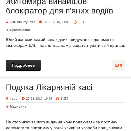
Житомира винайшов
блокіратор для п'яних водіїв
23011980rtyuehe
28-11-2010, 21:01
1 611
Суспільство
Юний житомирський винахідник придумав як допомогти
інспекорам ДАІ. І навіть має намір запатентувати свій прилад.
Подробнее
0
Подяка Лікарняній касі
nebo
27-11-2010, 19:26
1 352
Медицина
На сторінках вашого видання хочу подякувати за постійну
допомогу та підтримку у важкі хвилини хвороби працівникам