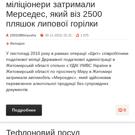
міліціонери затримали
Мерседес, який віз 2500
пляшок липової горілки
23011980rtyuehe
30-11-2010, 01:31
1 675
Випадки
У листопаді 2010 року в рамках операції «Щит» співробітники
податкової міліції Державної податкової адміністрації в
Житомирській області спільно з УДАІ УМВС України в
Житомирській області по проспекту Миру в Житомирі
затримали автомобіль «Мерседес», який здійснював
перевезення алкогольної продукції без супровідних
документів.
Подробнее
0
Тефлоновий посуд