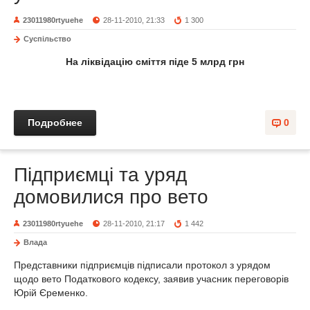
23011980rtyuehe
28-11-2010, 21:33
1 300
Суспільство
На ліквідацію сміття піде 5 млрд грн
Подробнее
0
Підприємці та уряд
домовилися про вето
23011980rtyuehe
28-11-2010, 21:17
1 442
Влада
Представники підприємців підписали протокол з урядом
щодо вето Податкового кодексу, заявив учасник переговорів
Юрій Єременко.