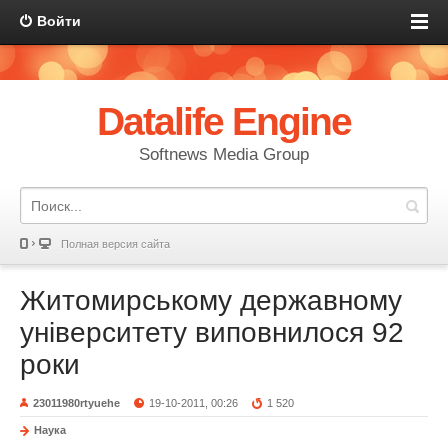
Войти
Datalife Engine
Softnews Media Group
Полная версия сайта
Житомирському державному
університету виповнилося 92
роки
23011980rtyuehe
19-10-2011, 00:26
1 520
Наука