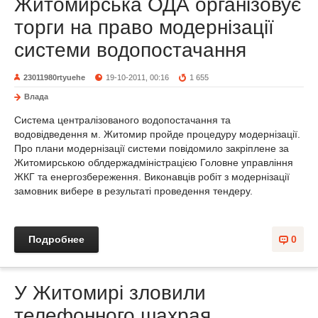
Житомирська ОДА організовує
торги на право модернізації
системи водопостачання
23011980rtyuehe
19-10-2011, 00:16
1 655
Влада
Система централізованого водопостачання та
водовідведення м. Житомир пройде процедуру модернізації.
Про плани модернізації системи повідомило закріплене за
Житомирською облдержадміністрацією Головне управління
ЖКГ та енергозбереження. Виконавців робіт з модернізації
замовник вибере в результаті проведення тендеру.
Подробнее
0
У Житомирі зловили
телефонного шахрая