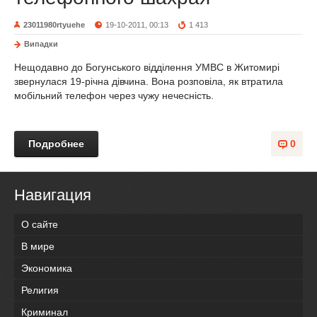
23011980rtyuehe
19-10-2011, 00:13
1 413
Випадки
Нещодавно до Богунського відділення УМВС в Житомирі
звернулася 19-річна дівчина. Вона розповіла, як втратила
мобільний телефон через чужу нечесність.
Подробнее
0
Навигация
О сайте
В мире
Экономика
Религия
Криминал