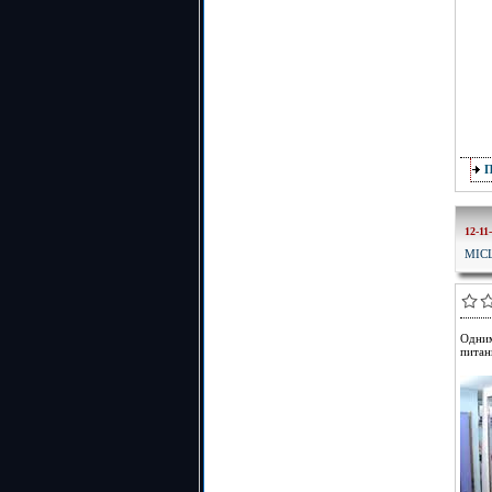
12-11
МІС
Одним
питан