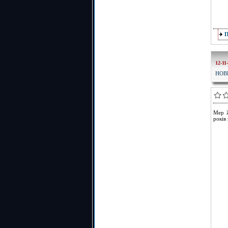
12-11
НОВ
Мер Ж
років