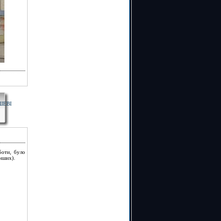
ШЕВІ
боти, було
інших).