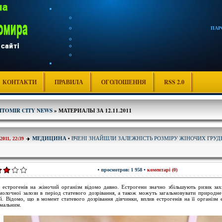
ПАР
КОНТАКТИ
ПРАВИЛА
ОГОЛОШЕННЯ
RSS 2.0
ITOMIR CITY NEWS
» МАТЕРИАЛЫ ЗА 12.11.2011
ВЧЕНІ ЗНАЙШЛИ ЗАЛЕЖНІСТЬ РОЗМІРУ ЖІНОЧИХ ГРУД
МЕДИЦИНА
•
-2011, 22:39
• просмотров: 1 958 •
коментарі (0)
 естрогенів на жіночий організм відомо давно. Естрогени значно збільшують ризик за
молочної залози в період статевого дозрівання, а також можуть загальмовувати природне
й. Відомо, що в момент статевого дозрівання дівчинки, вплив естрогенів на її організм 
мальним.