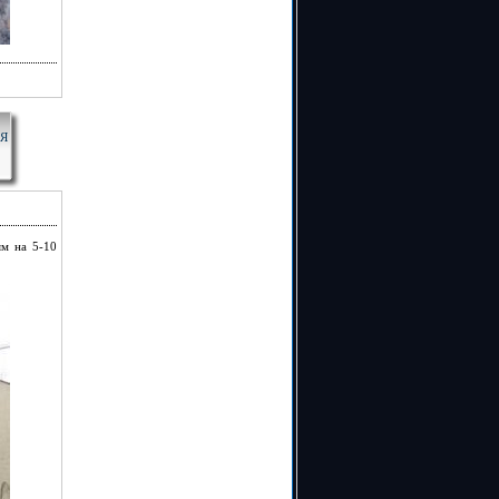
СЯ
м на 5-10