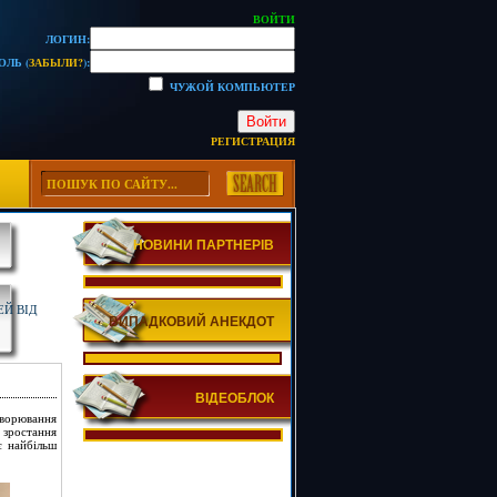
ВОЙТИ
ЛОГИН:
ОЛЬ (
ЗАБЫЛИ?
):
ЧУЖОЙ КОМПЬЮТЕР
Войти
РЕГИСТРАЦИЯ
НОВИНИ ПАРТНЕРІВ
ЕЙ ВІД
ВИПАДКОВИЙ АНЕКДОТ
ВІДЕОБЛОК
хворювання
 зростання
є найбільш