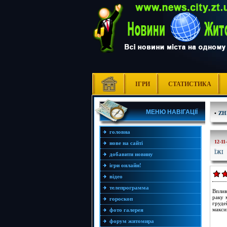
ІГРИ
СТАТИСТИКА
МЕНЮ НАВІГАЦІЇ
•
ZH
головна
12-11
нове на сайті
ЇЖІ
добавити новину
ігри онлайн!
відео
телепрограмма
Вплив
раку 
гороскоп
груде
макси
фото галерея
форум житомира