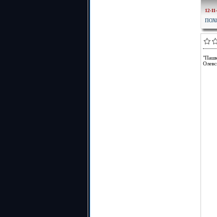
12-11
ПОХ
"Пашк
Олевс