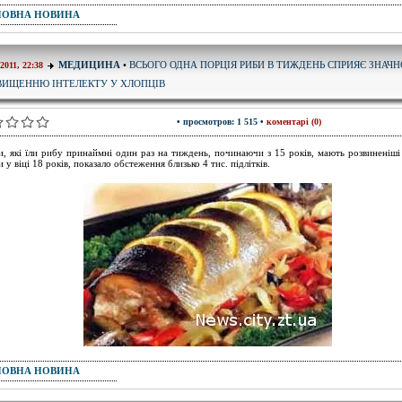
ПОВНА НОВИНА
ВСЬОГО ОДНА ПОРЦІЯ РИБИ В ТИЖДЕНЬ СПРИЯЄ ЗНАЧ
МЕДИЦИНА
•
-2011, 22:38
ВИЩЕННЮ ІНТЕЛЕКТУ У ХЛОПЦІВ
• просмотров: 1 515 •
коментарі (0)
, які їли рибу принаймні один раз на тиждень, починаючи з 15 років, мають розвиненіші 
 у віці 18 років, показало обстеження близько 4 тис. підлітків.
ПОВНА НОВИНА