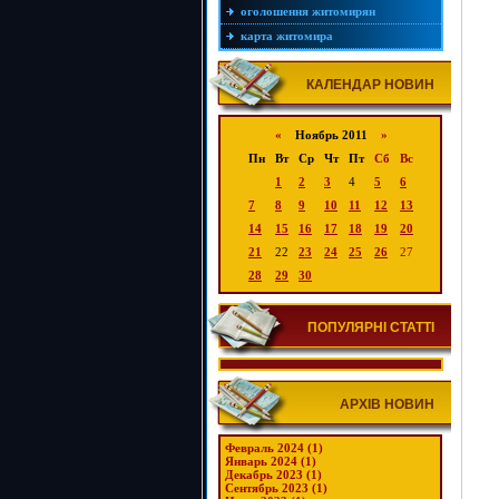
оголошення житомирян
карта житомира
КАЛЕНДАР НОВИН
«
Ноябрь 2011
»
Пн
Вт
Ср
Чт
Пт
Сб
Вс
1
2
3
4
5
6
7
8
9
10
11
12
13
14
15
16
17
18
19
20
21
22
23
24
25
26
27
28
29
30
ПОПУЛЯРНІ СТАТТІ
АРХІВ НОВИН
Февраль 2024 (1)
Январь 2024 (1)
Декабрь 2023 (1)
Сентябрь 2023 (1)