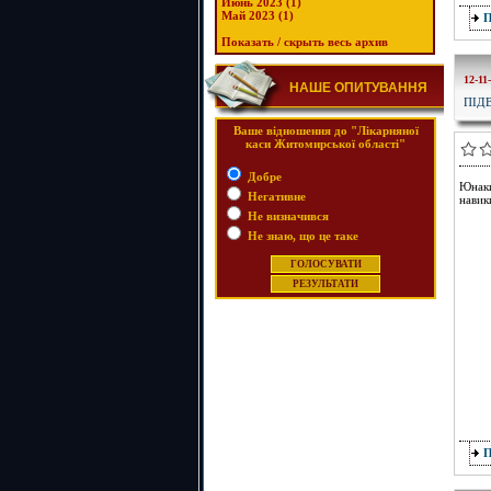
Июнь 2023 (1)
Май 2023 (1)
Показать / скрыть весь архив
12-11
НАШЕ ОПИТУВАННЯ
ПІД
Ваше відношення до "Лікарняної
каси Житомирської області"
Добре
Юнаки
Негативне
навики
Не визначився
Не знаю, що це таке