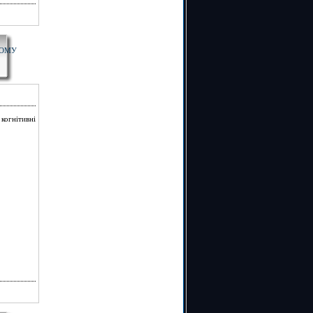
НОМУ
когнітивні