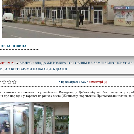
ПОВНА НОВИНА
ВЛАДА ЖИТОМИРА ТОРГОВЦЯМ НА ЗЕМЛІ ЗАПРОПОНУЄ ДЕ
БІЗНЕС
•
-2011, 21:23
ЦЯ, А З КВІТКАРЯМИ НАЛАГОДИТЬ ДІАЛОГ
• просмотров: 1 645 •
коментарі (0)
 із питань поставлених журналістами Володимиру Дебою під час його звіту за рік ро
ня про порядок у торгівлі на ринках міста (Житньому, торгівля на Привокзальній площі, та 