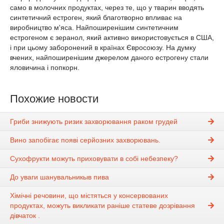
само в молочних продуктах, через те, що у тварин вводять
синтетичний естроген, який благотворно впливає на
виробництво м'яса. Найпоширенішим синтетичним
естрогеном є зеранол, який активно використовується в США,
і при цьому заборонений в країнах Євросоюзу. На думку
вчених, найпоширенішим джерелом даного естрогену стали
яловичина і попкорн.
Похожие новости
Гриби знижують ризик захворювання раком грудей
Вино запобігає появі серйозних захворювань.
Сухофрукти можуть приховувати в собі небезпеку?
До уваги шанувальникыв пива
Хімічні речовини, що містяться у консервованих
продуктах, можуть викликати раніше статеве дозрівання
дівчаток .