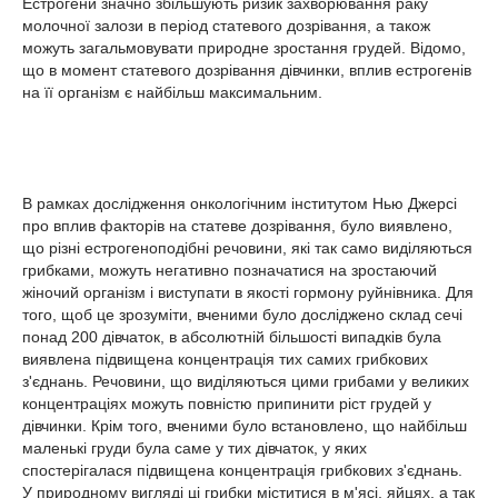
Естрогени значно збільшують ризик захворювання раку
молочної залози в період статевого дозрівання, а також
можуть загальмовувати природне зростання грудей. Відомо,
що в момент статевого дозрівання дівчинки, вплив естрогенів
на її організм є найбільш максимальним.
В рамках дослідження онкологічним інститутом Нью Джерсі
про вплив факторів на статеве дозрівання, було виявлено,
що різні естрогеноподібні речовини, які так само виділяються
грибками, можуть негативно позначатися на зростаючий
жіночий організм і виступати в якості гормону руйнівника. Для
того, щоб це зрозуміти, вченими було досліджено склад сечі
понад 200 дівчаток, в абсолютній більшості випадків була
виявлена підвищена концентрація тих самих грибкових
з'єднань. Речовини, що виділяються цими грибами у великих
концентраціях можуть повністю припинити ріст грудей у
дівчинки. Крім того, вченими було встановлено, що найбільш
маленькі груди була саме у тих дівчаток, у яких
спостерігалася підвищена концентрація грибкових з'єднань.
У природному вигляді ці грибки міститися в м'ясі, яйцях, а так