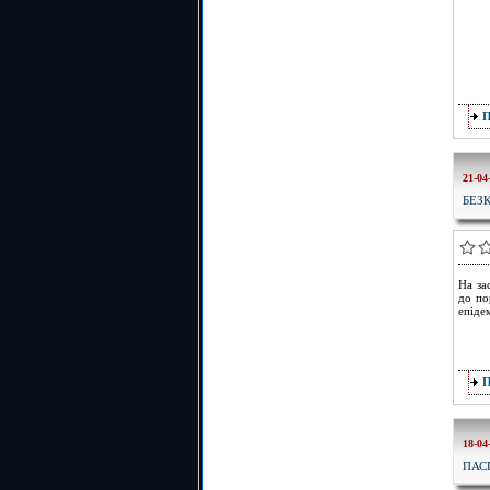
21-04
БЕЗ
На за
до по
епіде
18-04
ПАС