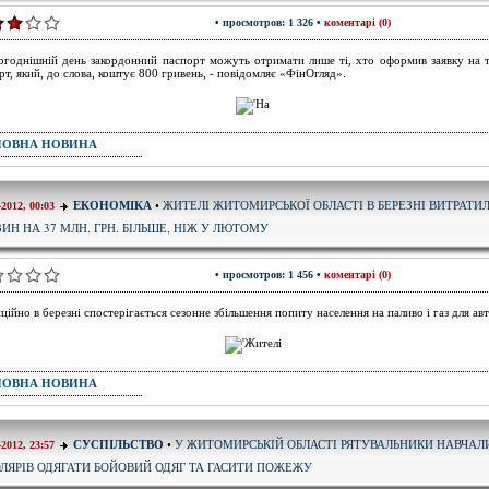
• просмотров: 1 326 •
коментарі (0)
огоднішній день закордонний паспорт можуть отримати лише ті, хто оформив заявку на 
рт, який, до слова, коштує 800 гривень, - повідомляє «ФінОгляд».
ПОВНА НОВИНА
ЖИТЕЛІ ЖИТОМИРСЬКОЇ ОБЛАСТІ В БЕРЕЗНІ ВИТРАТИ
ЕКОНОМІКА
•
-2012, 00:03
ЗИН НА 37 МЛН. ГРН. БІЛЬШЕ, НІЖ У ЛЮТОМУ
• просмотров: 1 456 •
коментарі (0)
ційно в березні спостерігається сезонне збільшення попиту населення на паливо і газ для авт
ПОВНА НОВИНА
У ЖИТОМИРСЬКІЙ ОБЛАСТІ РЯТУВАЛЬНИКИ НАВЧАЛ
СУСПІЛЬСТВО
•
-2012, 23:57
ЛЯРІВ ОДЯГАТИ БОЙОВИЙ ОДЯГ ТА ГАСИТИ ПОЖЕЖУ