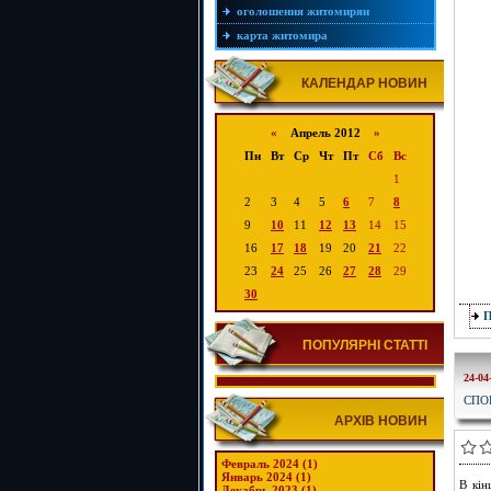
оголошення житомирян
карта житомира
КАЛЕНДАР НОВИН
«
Апрель 2012
»
Пн
Вт
Ср
Чт
Пт
Сб
Вс
1
2
3
4
5
6
7
8
9
10
11
12
13
14
15
16
17
18
19
20
21
22
23
24
25
26
27
28
29
30
ПОПУЛЯРНІ СТАТТІ
24-04
СПО
АРХІВ НОВИН
Февраль 2024 (1)
Январь 2024 (1)
В кін
Декабрь 2023 (1)