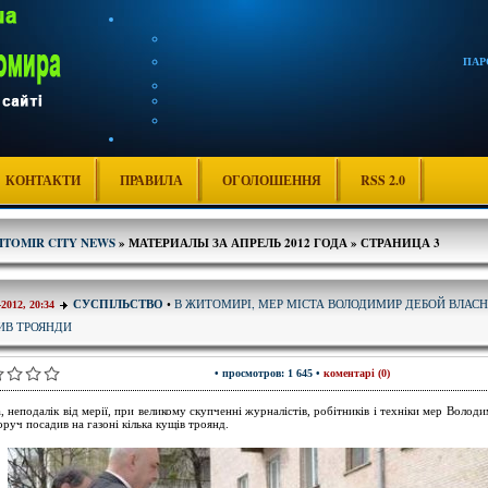
ПАР
КОНТАКТИ
ПРАВИЛА
ОГОЛОШЕННЯ
RSS 2.0
ITOMIR CITY NEWS
» МАТЕРИАЛЫ ЗА АПРЕЛЬ 2012 ГОДА » СТРАНИЦА 3
В ЖИТОМИРІ, МЕР МІСТА ВОЛОДИМИР ДЕБОЙ ВЛАС
СУСПІЛЬСТВО
•
-2012, 20:34
ИВ ТРОЯНДИ
• просмотров: 1 645 •
коментарі (0)
, неподалік від мерії, при великому скупченні журналістів, робітників і техніки мер Воло
оруч посадив на газоні кілька кущів троянд.