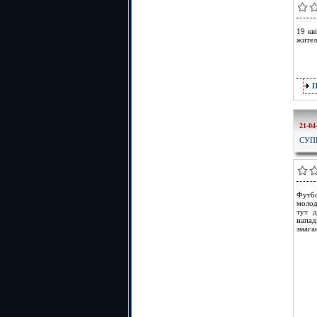
19 кв
жител
21-04
СУП
Футбо
молод
тут д
напад
змага