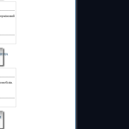
терміновий
ЛИ НА
омобілів.
И