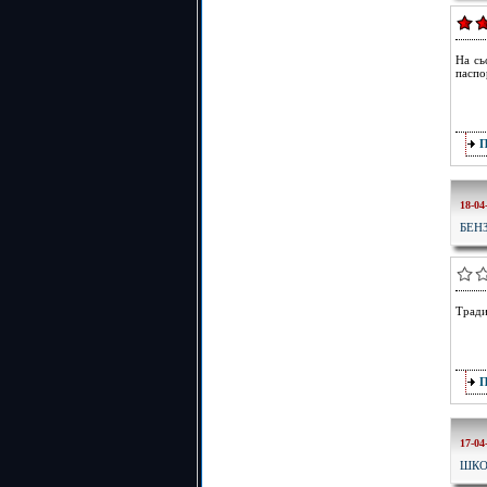
На сь
паспо
18-04
БЕН
Тради
17-04
ШКО