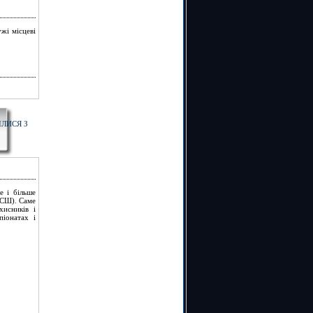
жі місцеві
ІЛИСЯ З
е і більше
ЮСШ). Саме
хисників і
піонатах і