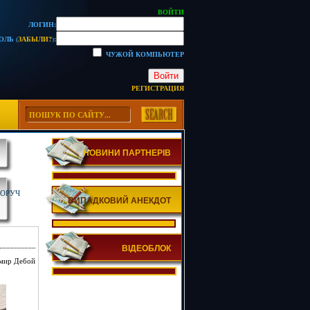
ВОЙТИ
ЛОГИН:
ОЛЬ (
ЗАБЫЛИ?
):
ЧУЖОЙ КОМПЬЮТЕР
Войти
РЕГИСТРАЦИЯ
НОВИНИ ПАРТНЕРІВ
НОРУЧ
ВИПАДКОВИЙ АНЕКДОТ
ВІДЕОБЛОК
димир Дебой