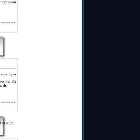
спортивної
вчора були
гіонів. Як
овік.
В ЛІЖКУ,