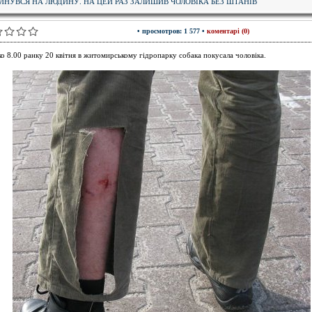
ИНУВСЯ НА ЛЮДИНУ. НА ЦЕЙ РАЗ ЗАЛИШИВ ЧОЛОВІКА БЕЗ ШТАНІВ
• просмотров: 1 577 •
коментарі (0)
ко 8.00 ранку 20 квітня в житомирському гідропарку собака покусала чоловіка.