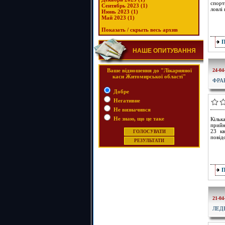
спорт
Сентябрь 2023 (1)
ловлі
Июнь 2023 (1)
Май 2023 (1)
Показать / скрыть весь архив
НАШЕ ОПИТУВАННЯ
Ваше відношення до "Лікарняної
24-04
каси Житомирської області"
ФРА
Добре
Негативне
Не визначився
Не знаю, що це таке
Кільк
прийн
23 кв
повід
21-04
ЛЕД