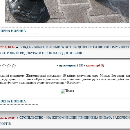
ПОВНА НОВИНА
ВЛАДА ЖИТОМИРА ХОТІЛА ДОЗВОЛИТИ ЩЕ ОДНОМУ «ІНВЕ
ВЛАДА
•
-2012, 18:04
КОНТРОЛЬНО ВИДОБУВАТИ ПІСОК НА ВОДОСХОВИЩІ
• просмотров: 1 250 •
коментарі (0)
сіданні виконкому Житомирської міськради 18 квітня заступник мера Микола Боровець за
рядку денного питання «Про підписання інвестиційного договору на виконання робіт по 
міологічному поліпшенню стану водосховища «Відсічне».
ПОВНА НОВИНА
НА ЖИТОМИРЩИНІ ПРИПИНЕНА ВИДАЧА ЗАКОРДО
СУСПІЛЬСТВО
•
-2012, 00:10
ПОРТІВ