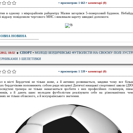
• просмотров: 1 663 •
коментарі (0)
ітня в одному з мікрорайонів райцентру Малин загорівся 5-поверховий будинок. Небайду
і відразу повідомили чергового МНС і викликали карету швидкої допомоги.
ПОВНА НОВИНА
МОЛОДІ БЕРДИЧІВСЬКІ ФУТБОЛІСТИ НА СВОЄМУ ПОЛІ ЗУСТР
СПОРТ
•
-2012, 18:32
ЕРНИКАМИ З ШЕПЕТІВКИ
• просмотров: 1 539 •
коментарі (0)
л в місті Бердичеві не тільки живе, а й активно розвивається, завдяки чому все більш
их бердичівлян поповнюють собою ряди місцевої Дитячої юнацької спортивної школи (Д
освідчені тренера не тільки намагаються зробити з них професійних голкіперів, півза
ників, а й дають шанс молодим футболістам реалізувати себе на різноманітних чем
ннях не тільки обласного, а й всеукраїнського значення.