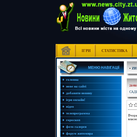
ІГРИ
СТАТИСТИКА
МЕНЮ НАВІГАЦІЇ
•
ZH
головна
24-04
нове на сайті
САД
добавити новину
ігри онлайн!
відео
телепрограмма
Вчора
власн
гороскоп
фото галерея
форум житомира