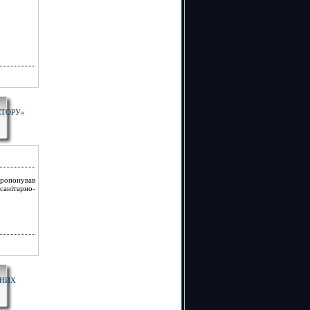
СТОРУ»
пропонував
санітарно-
ННИХ