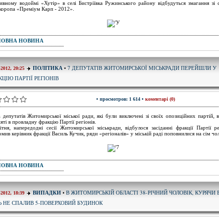
ивному водоймі «Хутір» в селі Бистріївка Ружинського району відбудуться змагання зі 
 коропа «Преміум Карп - 2012».
ПОВНА НОВИНА
7 ДЕПУТАТІВ ЖИТОМИРСЬКОЇ МІСЬКРАДИ ПЕРЕЙШЛИ У
ПОЛІТИКА
•
-2012, 20:25
КЦІЮ ПАРТІЇ РЕГІОНІВ
• просмотров: 1 614 •
коментарі (0)
а депутатів Житомирської міської ради, які були виключені зі своїх опозиційних партій, 
яті в провладну фракцію Партії регіонів.
ітня, напередодні сесії Житомирської міськради, відбулося засіданні фракції Партії ре
омив керівник фракції Василь Кучик, ряди «регіоналів» у міській раді поповнилися на сім чол
ПОВНА НОВИНА
В ЖИТОМИРСЬКІЙ ОБЛАСТІ 38-РІЧНИЙ ЧОЛОВІК, КУРЯЧИ 
ВИПАДКИ
•
-2012, 18:39
Ь НЕ СПАЛИВ 5-ПОВЕРХОВИЙ БУДИНОК