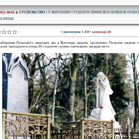
У ЖИТОМИРІ СТУДЕНТИ ПРИВЕЛИ В ПОРЯДОК ПОЛЬС
СУСПІЛЬСТВО
•
2012, 08:54
ДОВИЩЕ
• просмотров: 1 459 •
коментарі (0)
ибирання Польського цвинтаря, яке в Житомирі щороку організовує Польське наукове т
 року приєдналося понад 60 студентів з різних навчальних закладів міста.