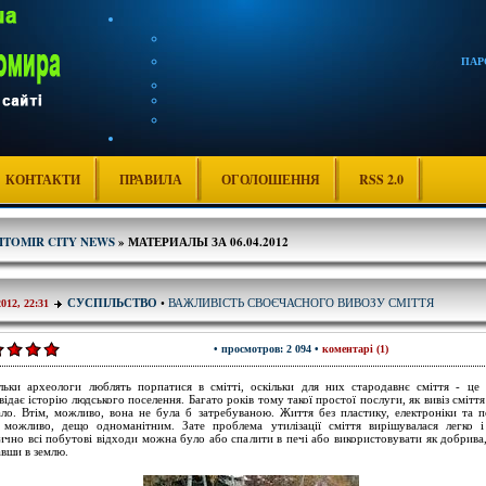
ПАР
КОНТАКТИ
ПРАВИЛА
ОГОЛОШЕННЯ
RSS 2.0
ITOMIR CITY NEWS
» МАТЕРИАЛЫ ЗА 06.04.2012
ВАЖЛИВІСТЬ СВОЄЧАСНОГО ВИВОЗУ СМІТТЯ
СУСПІЛЬСТВО
•
2012, 22:31
• просмотров: 2 094 •
коментарі (1)
льки археологи люблять порпатися в смітті, оскільки для них стародавнє сміття - це 
відає історію людського поселення. Багато років тому такої простої послуги, як вивіз смітт
ало. Втім, можливо, вона не була б затребуваною. Життя без пластику, електроніки та п
 можливо, дещо одноманітним. Зате проблема утилізації сміття вирішувалася легко 
ично всі побутові відходи можна було або спалити в печі або використовувати як добрива
авши в землю.