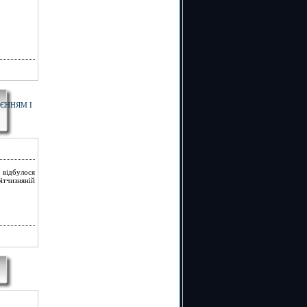
ОЄННЯМ І
 відбулося
ітчизняній