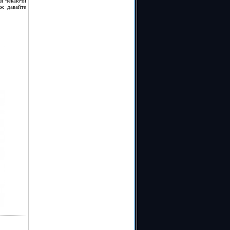
зі чекаючи
 ж давайте