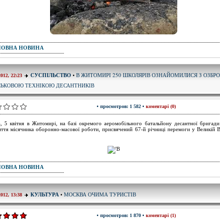
ПОВНА НОВИНА
В ЖИТОМИРІ 250 ШКОЛЯРІВ ОЗНАЙОМИЛИСЯ З ОЗБР
СУСПІЛЬСТВО
•
2012, 22:23
СЬКОВОЮ ТЕХНІКОЮ ДЕСАНТНИКІВ
• просмотров: 1 582 •
коментарі (0)
, 5 квітня в Житомирі, на базі окремого аеромобільного батальйону десантної бригади
иття місячника оборонно-масової роботи, присвячений 67-й річниці перемоги у Великій В
ПОВНА НОВИНА
МОСКВА ОЧИМА ТУРИСТІВ
КУЛЬТУРА
•
2012, 13:38
• просмотров: 1 870 •
коментарі (1)