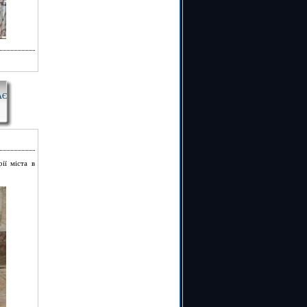
АЄ
ії міста в