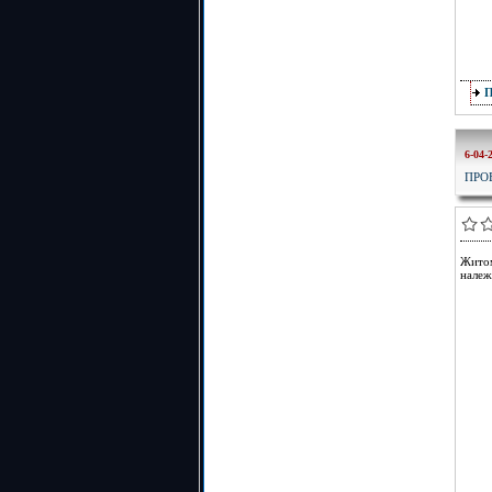
6-04-
ПРО
Житом
належ