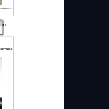
СЯ З
ристування