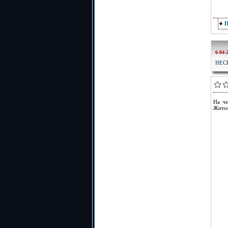
6-04-
НЕС
На че
Житом