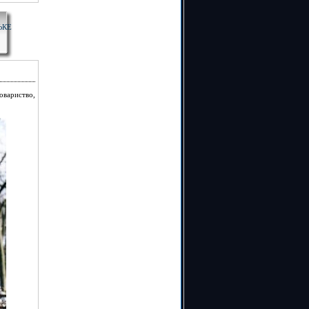
ЬКЕ
овариство,