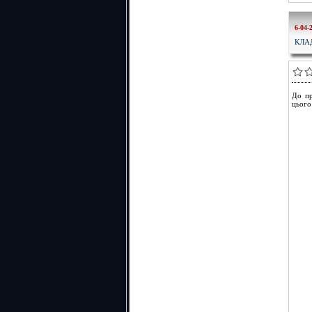
6-04-
КЛА
До пр
цього