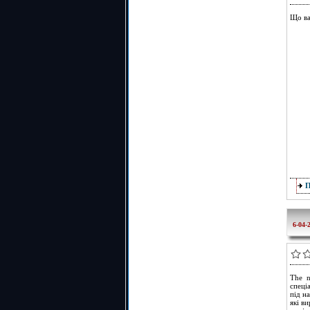
Що ва
6-04-
The n
спеці
під н
які в