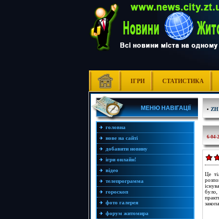
ІГРИ
СТАТИСТИКА
МЕНЮ НАВІГАЦІЇ
•
ZH
головна
6-04-
нове на сайті
добавити новину
ігри онлайн!
відео
Це ті
розпо
телепрограмма
існув
гороскоп
було,
практ
фото галерея
закоп
форум житомира