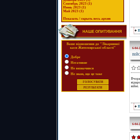
Сентябрь 2023 (1)
Июнь 2023 (1)
Май 2023 (1)
Показать / скрыть весь архив
НАШЕ ОПИТУВАННЯ
Ваше відношення до "Лікарняної
каси Житомирської області"
6-04-
ВІЙ
Добре
Негативне
Не визначився
Не знаю, що це таке
Вчора
відкр
війні.
6-04-