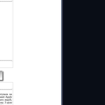
нтувала на
анії Apple
гато людей,
оку. З цією