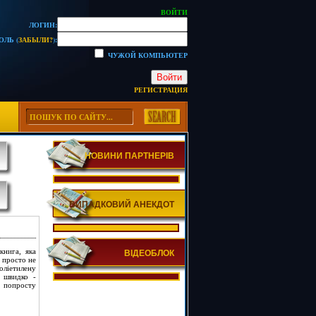
ВОЙТИ
ЛОГИН:
ОЛЬ (
ЗАБЫЛИ?
):
ЧУЖОЙ КОМПЬЮТЕР
Войти
РЕГИСТРАЦИЯ
НОВИНИ ПАРТНЕРІВ
ВИПАДКОВИЙ АНЕКДОТ
книга, яка
ВІДЕОБЛОК
я просто не
оліетилену
і швидко -
, попросту