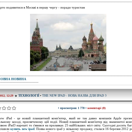
рто подивитися в Москві в першу чергу - поради туристам
ПОВНА НОВИНА
THE NEW IPAD - НОВА НАЗВА ДЛЯ IPAD 3
ТЕХНОЛОГІЇ
•
2012, 12:29
• просмотров: 1 770 •
коментарі (0)
ew iPad - це новий планшетний комп'ютер, який не так давно компанія Apple презе
альному заході, присвяченому цій події. Новий планшетний комп'ютер від знаменитої комп
азвою iPad3 нарешті то з'явився на прилавках 25 найбільших міст світу. Сьогодні досить ба
ирішили
купить new ipad
. Поява нового ipad у вільному продажу, сталася 16 березня 2012 р