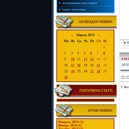
оголошення житомирян
карта житомира
КАЛЕНДАР НОВИН
«
Апрель 2012
»
Пн
Вт
Ср
Чт
Пт
Сб
Вс
1
2
3
4
5
6
7
8
9
10
11
12
13
14
15
6-04-
ПОТ
16
17
18
19
20
21
22
23
24
25
26
27
28
29
30
У Жит
ПОПУЛЯРНІ СТАТТІ
АРХІВ НОВИН
Февраль 2024 (1)
Январь 2024 (1)
Декабрь 2023 (1)