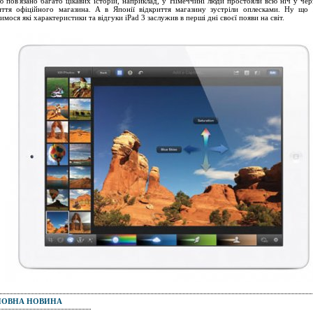
ю пов'язано багато цікавих історій, наприклад, у Німеччині люди простояли всю ніч у чер
иття офіційного магазина. А в Японії відкриття магазину зустріли оплесками. Ну що
имося які характеристики та відгуки iPad 3 заслужив в перші дні своєї появи на світ.
ПОВНА НОВИНА