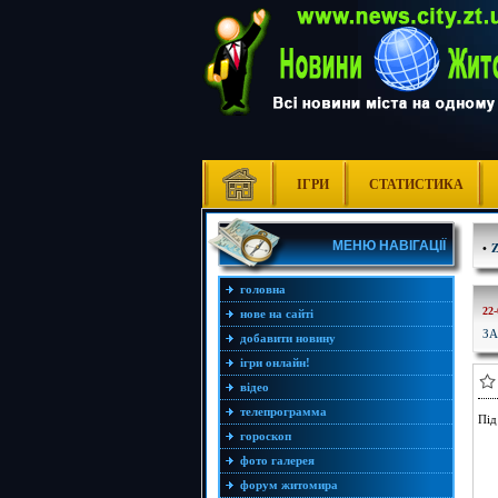
ІГРИ
СТАТИСТИКА
МЕНЮ НАВІГАЦІЇ
•
головна
22-
нове на сайті
ЗА
добавити новину
ігри онлайн!
відео
телепрограмма
Під
гороскоп
фото галерея
форум житомира