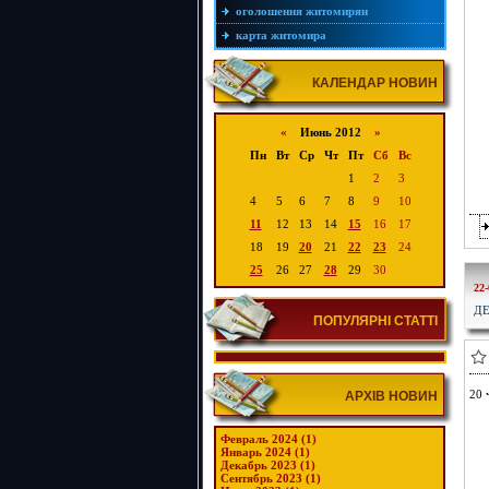
оголошення житомирян
карта житомира
КАЛЕНДАР НОВИН
«
Июнь 2012
»
Пн
Вт
Ср
Чт
Пт
Сб
Вс
1
2
3
4
5
6
7
8
9
10
11
12
13
14
15
16
17
18
19
20
21
22
23
24
25
26
27
28
29
30
22-
ДЕ
ПОПУЛЯРНІ СТАТТІ
20 
АРХІВ НОВИН
Февраль 2024 (1)
Январь 2024 (1)
Декабрь 2023 (1)
Сентябрь 2023 (1)