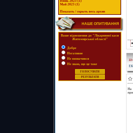
Июнь 2023 (1)
Май 2023 (1)
Показать / скрыть весь архив
НАШЕ ОПИТУВАННЯ
Ваше відношення до "Лікарняної каси
Житомирської області"
Добре
Негативне
Не визначився
22-
Не знаю, що це таке
ЕК
На 
при