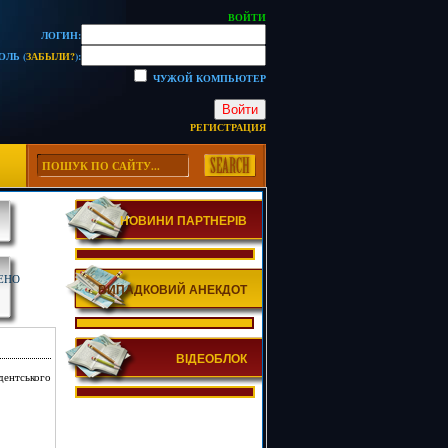
ВОЙТИ
ЛОГИН:
ОЛЬ (
ЗАБЫЛИ?
):
ЧУЖОЙ КОМПЬЮТЕР
Войти
РЕГИСТРАЦИЯ
НОВИНИ ПАРТНЕРІВ
ЕНО
ВИПАДКОВИЙ АНЕКДОТ
ВІДЕОБЛОК
дентського