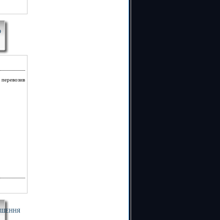
О
 перевозив
АШЕННЯ