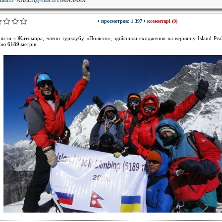
• просмотров: 1 397 •
коментарі (0)
ністи з Житомира, члени турклубу «Полісся», здійснили сходження на вершину Island Peak
ою 6189 метрів.