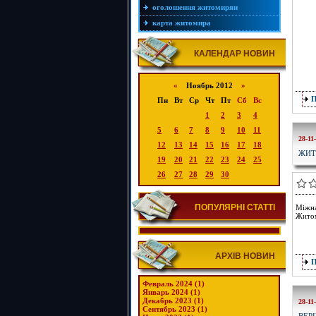
оголошення житомирян
карта житомира
КАЛЕНДАР НОВИН
«
Ноябрь 2012
»
Пн
Вт
Ср
Чт
Пт
Сб
Вс
1
2
3
4
5
6
7
8
9
10
11
28-11
12
13
14
15
16
17
18
ЖИТ
19
20
21
22
23
24
25
26
27
28
29
30
ПОПУЛЯРНІ СТАТТІ
Міжна
Житом
АРХІВ НОВИН
Февраль 2024 (1)
Январь 2024 (1)
Декабрь 2023 (1)
28-11
Сентябрь 2023 (1)
ВЕР