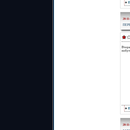
28-11
ПЕР
Вчора
побут
28-11