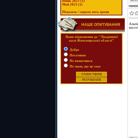
Июнь 2023 (1)
Май 2023 (1)
Показать / скрыть весь архив
Альпі
НАШЕ ОПИТУВАННЯ
висот
Ваше відношення до "Лікарняної
каси Житомирської області"
Добре
Негативне
Не визначився
Не знаю, що це таке