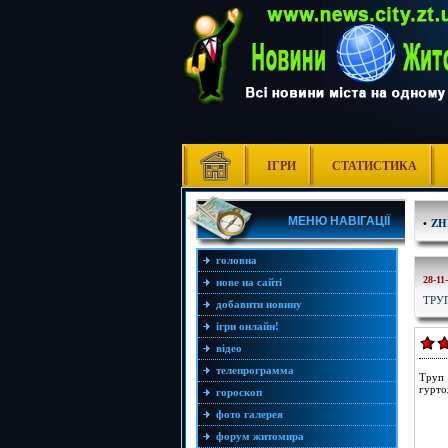
ІГРИ
СТАТИСТИКА
МЕНЮ НАВІГАЦІЇ
•
ZH
головна
28-11
нове на сайті
ТРУ
добавити новину
ігри онлайн!
відео
телепрограмма
Труп 
гурто
гороскоп
фото галерея
форум житомира