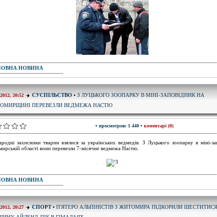
ПОВНА НОВИНА
З ЛУЦЬКОГО ЗООПАРКУ В МІНІ-ЗАПОВІДНИК НА
СУСПІЛЬСТВО
•
-2012, 20:52
ОМИРЩИНІ ПЕРЕВЕЗЛИ ВЕДМЕЖА НАСТЮ
• просмотров: 1 440 •
коментарі (0)
родні захисники тварин взялися за українських ведмедів. З Луцького зоопарку в міні-за
ирській області вони перевезли 7-місячне ведмежа Настю.
ПОВНА НОВИНА
П'ЯТЕРО АЛЬПІНІСТІВ З ЖИТОМИРА ПІДКОРИЛИ ШЕСТИТИС
СПОРТ
•
-2012, 20:27
ШИНУ АЙЛЕНД-ПІК В ГІМАЛАЯХ