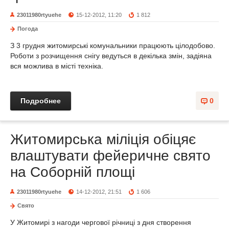
23011980rtyuehe
15-12-2012, 11:20
1 812
Погода
З 3 грудня житомирські комунальники працюють цілодобово.
Роботи з розчищення снігу ведуться в декілька змін, задіяна
вся можлива в місті техніка.
Подробнее
0
Житомирська міліція обіцяє
влаштувати фейеричне свято
на Соборній площі
23011980rtyuehe
14-12-2012, 21:51
1 606
Свято
У Житомирі з нагоди чергової річниці з дня створення