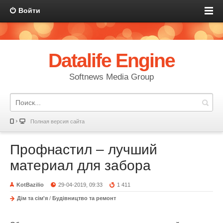
Войти
Datalife Engine
Softnews Media Group
Полная версия сайта
Профнастил – лучший
материал для забора
KotBazilio
29-04-2019, 09:33
1 411
Дім та сім'я
/
Будівництво та ремонт