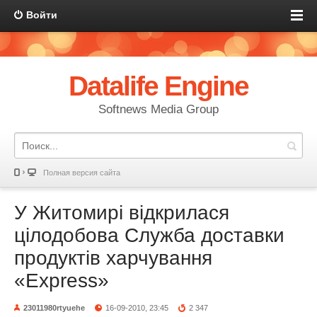
Войти
Datalife Engine
Softnews Media Group
Полная версия сайта
У Житомирі відкрилася
цілодобова Служба доставки
продуктів харчування
«Eхpress»
23011980rtyuehe
16-09-2010, 23:45
2 347