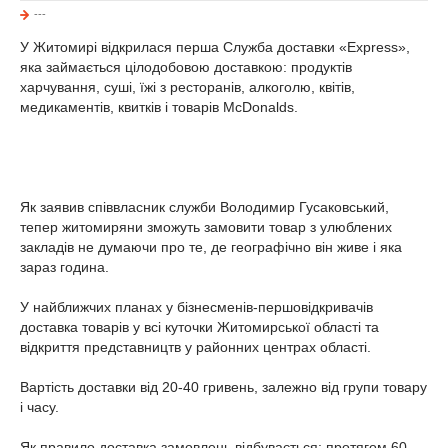
---
У Житомирі відкрилася перша Служба доставки «Eхpress»,
яка займається цілодобовою доставкою: продуктів
харчування, суші, їжі з ресторанів, алкоголю, квітів,
медикаментів, квитків і товарів МcDonalds.
Як заявив співвласник служби Володимир Гусаковський,
тепер житомиряни зможуть замовити товар з улюблених
закладів не думаючи про те, де географічно він живе і яка
зараз година.
У найближчих планах у бізнесменів-першовідкривачів
доставка товарів у всі куточки Житомирської області та
відкриття представництв у районних центрах області.
Вартість доставки від 20-40 гривень, залежно від групи товару
і часу.
Як правило доставка замовлень відбувається: протягом 60