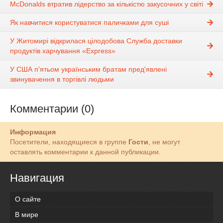
McDonalds втратив лідерство за кількістю закусочних у світі
Як навчитися користуватися паличками для суші
У Житомирі відкрилася цілодобова Служба доставки
продуктів харчування «Eхpress»
У США п'ятьом українським братам пред'явлені
звинувачення в торгівлі людьми
Комментарии (0)
Информация
Посетители, находящиеся в группе
Гости
, не могут
оставлять комментарии к данной публикации.
Навигация
О сайте
В мире