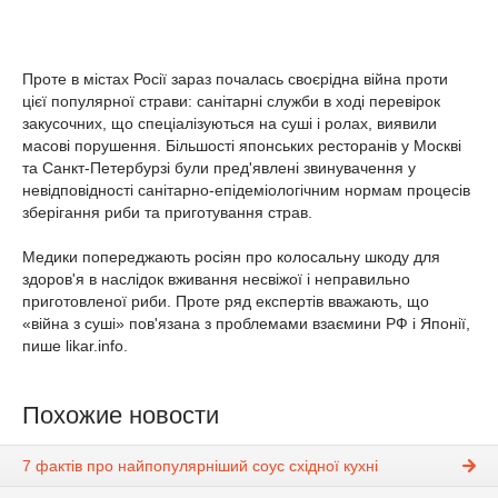
Проте в містах Росії зараз почалась своєрідна війна проти
цієї популярної страви: санітарні служби в ході перевірок
закусочних, що спеціалізуються на суші і ролах, виявили
масові порушення. Більшості японських ресторанів у Москві
та Санкт-Петербурзі були пред'явлені звинувачення у
невідповідності санітарно-епідеміологічним нормам процесів
зберігання риби та приготування страв.
Медики попереджають росіян про колосальну шкоду для
здоров'я в наслідок вживання несвіжої і неправильно
приготовленої риби. Проте ряд експертів вважають, що
«війна з суші» пов'язана з проблемами взаємини РФ і Японії,
пише likar.info.
Похожие новости
7 фактів про найпопулярніший соус східної кухні