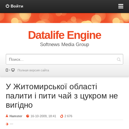
Войти
Datalife Engine
Softnews Media Group
Полная версия сайта
У Житомирської області
палити і пити чай з цукром не
вигідно
Hamster
16-10-2009, 18:41
2 676
---