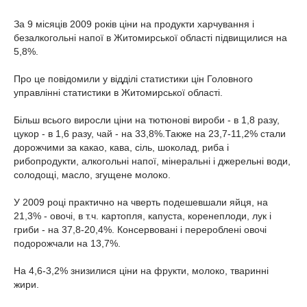
За 9 місяців 2009 років ціни на продукти харчування і
безалкогольні напої в Житомирської області підвищилися на
5,8%.
Про це повідомили у відділі статистики цін Головного
управлінні статистики в Житомирської області.
Більш всього виросли ціни на тютюнові вироби - в 1,8 разу,
цукор - в 1,6 разу, чай - на 33,8%.Также на 23,7-11,2% стали
дорожчими за какао, кава, сіль, шоколад, риба і
рибопродукти, алкогольні напої, мінеральні і джерельні води,
солодощі, масло, згущене молоко.
У 2009 році практично на чверть подешевшали яйця, на
21,3% - овочі, в т.ч. картопля, капуста, коренеплоди, лук і
гриби - на 37,8-20,4%. Консервовані і перероблені овочі
подорожчали на 13,7%.
На 4,6-3,2% знизилися ціни на фрукти, молоко, тваринні
жири.