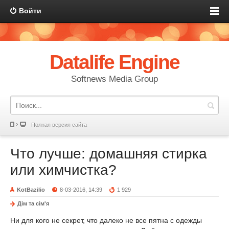
Войти
Datalife Engine
Softnews Media Group
Полная версия сайта
Что лучше: домашняя стирка
или химчистка?
KotBazilio
8-03-2016, 14:39
1 929
Дім та сім'я
Ни для кого не секрет, что далеко не все пятна с одежды