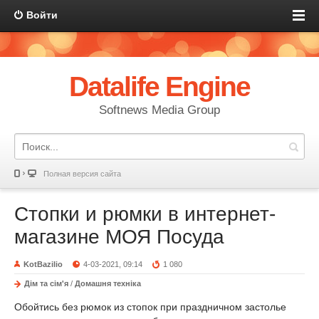
Войти
Datalife Engine
Softnews Media Group
Полная версия сайта
Стопки и рюмки в интернет-
магазине МОЯ Посуда
KotBazilio
4-03-2021, 09:14
1 080
Дім та сім'я
/
Домашня техніка
Обойтись без рюмок из стопок при праздничном застолье