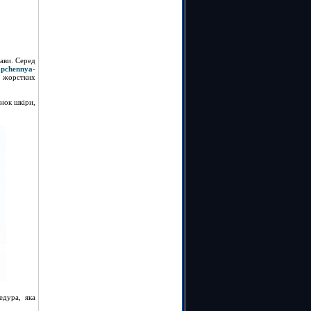
рави. Серед
opchennya-
ь жорстких
інок шкіри,
едура, яка