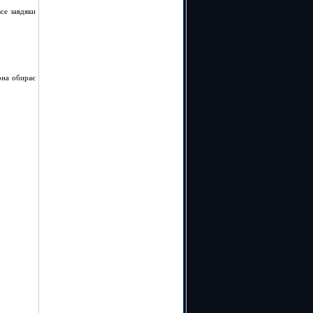
се завдяки
она обирає