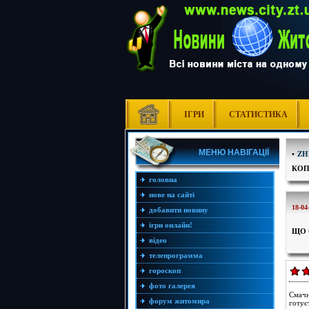
ІГРИ
СТАТИСТИКА
МЕНЮ НАВІГАЦІЇ
•
ZH
КОП
головна
нове на сайті
18-04
добавити новину
ігри онлайн!
ЩО 
відео
телепрограмма
гороскоп
фото галерея
Смачн
форум житомира
готує