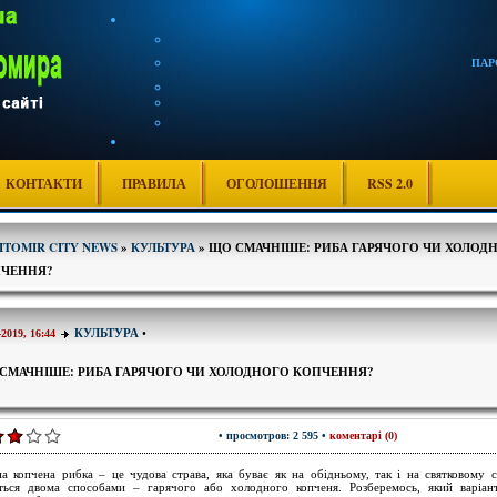
ПАР
КОНТАКТИ
ПРАВИЛА
ОГОЛОШЕННЯ
RSS 2.0
ITOMIR CITY NEWS
»
КУЛЬТУРА
» ЩО СМАЧНІШЕ: РИБА ГАРЯЧОГО ЧИ ХОЛОД
ЧЕННЯ?
КУЛЬТУРА
•
-2019, 16:44
СМАЧНІШЕ: РИБА ГАРЯЧОГО ЧИ ХОЛОДНОГО КОПЧЕННЯ?
• просмотров: 2 595 •
коментарі (0)
а копчена рибка – це чудова страва, яка буває як на обідньому, так і на святковому с
ться двома способами – гарячого або холодного копченя. Розберемось, який варіан