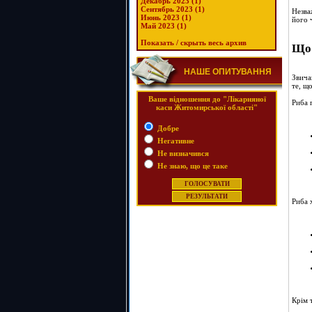
Декабрь 2023 (1)
Сентябрь 2023 (1)
Незва
Июнь 2023 (1)
його 
Май 2023 (1)
Показать / скрыть весь архив
Що 
НАШЕ ОПИТУВАННЯ
Звича
те, щ
Ваше відношення до "Лікарняної
Риба 
каси Житомирської області"
Добре
Негативне
Не визначився
Не знаю, що це таке
Риба 
Крім 