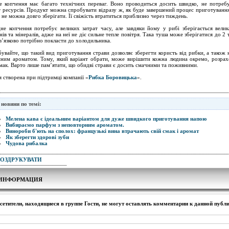
е копчення має багато технічних переваг. Воно проводиться досить швидко, не потреб
т ресурсів. Продукт можна спробувати відразу ж, як буде завершений процес приготування
 не можна довго зберігати. Її свіжість втратиться приблизно через тиждень.
не копчення потребує великих затрат часу, але завдяки йому у рибі зберігається велика
інів та мінералів, адже на неї не діє сильне тепле повітря. Така туша може зберігатися до 2 
ов’язково потрібно покласти до холодильника.
бувайте, що такий вид приготування страви дозволяє зберегти користь від рибки, а також н
ним ароматом. Тому, який варіант обрати, може вирішити кожна людина окремо, розра
смак. Варто лише пам’ятати, що обидві страви є досить смачними та поживними.
я створена при підтримці компанії «
Рибка Боровицька
».
 новини по темі:
Мелена кава є ідеальним варіантом для дуже швидкого приготування напою
Вибираємо парфум з неповторним ароматом.
Винороби б'ють на сполох: французькі вина втрачають свій смак і аромат
Як зберегти здорові зуби
Чудова рибалка
РОЗДРУКУВАТИ
ИНФОРМАЦИЯ
сетители, находящиеся в группе
Гости
, не могут оставлять комментарии к данной публ