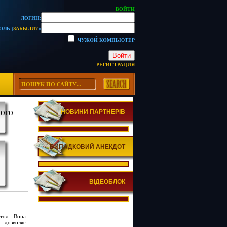
ВОЙТИ
ЛОГИН:
ОЛЬ (
ЗАБЫЛИ?
):
ЧУЖОЙ КОМПЬЮТЕР
Войти
РЕГИСТРАЦИЯ
НОВИНИ ПАРТНЕРІВ
НОГО
ВИПАДКОВИЙ АНЕКДОТ
ВІДЕОБЛОК
толі. Вона
т дозволяє