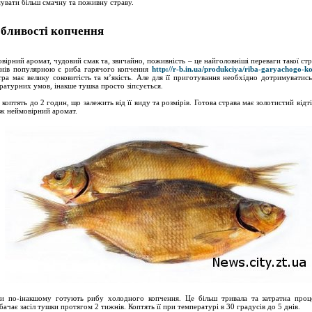
увати більш смачну та поживну страву.
бливості копчення
вірний аромат, чудовий смак та, звичайно, поживність – це найголовніші переваги такої ст
нів популярною є риба гарячого копчення
http://r-b.in.ua/produkciya/riba-garyachogo-k
отра має велику соковитість та м’якість. Але для її приготування необхідно дотримуватис
ратурних умов, інакше тушка просто зіпсується.
 коптять до 2 годин, що залежить від її виду та розмірів. Готова страва має золотистий відт
ож неймовірний аромат.
и по-інакшому готують рибу холодного копчення. Це більш тривала та затратна проц
бачає засіл тушки протягом 2 тижнів. Коптять її при температурі в 30 градусів до 5 днів.