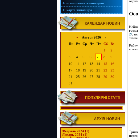
отрим
оголошення житомирян
карта житомира
Осо
КАЛЕНДАР НОВИН
Неймо
гурма
2/
, к
«
Август 2026 »
темпе
Пн
Вт
Ср
Чт
Пт
Сб
Вс
Рибку
а так
1
2
3
4
5
6
7
8
9
10
11
12
13
14
15
16
17
18
19
20
21
22
23
24
25
26
27
28
29
30
31
ПОПУЛЯРНІ СТАТТІ
АРХІВ НОВИН
Февраль 2024 (1)
Трішк
Январь 2024 (1)
перед