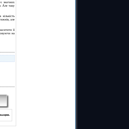
ує значних
. Але таку
 кількість
тижнів, але
аситити її
ховуючи на
икации.