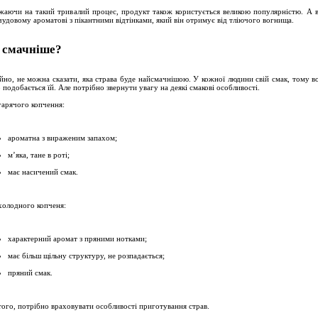
жаючи на такий тривалий процес, продукт також користується великою популярністю. А в
чудовому ароматові з пікантними відтінками, який він отримує від тліючого вогнища.
смачніше?
йно, не можна сказати, яка страва буде найсмачнішою. У кожної людини свій смак, тому в
о подобається їй. Але потрібно звернути увагу на деякі смакові особливості.
гарячого копчення:
ароматна з вираженим запахом;
м’яка, тане в роті;
має насичений смак.
холодного копченя:
характерний аромат з пряними нотками;
має більш щільну структуру, не розпадається;
пряний смак.
того, потрібно враховувати особливості приготування страв.