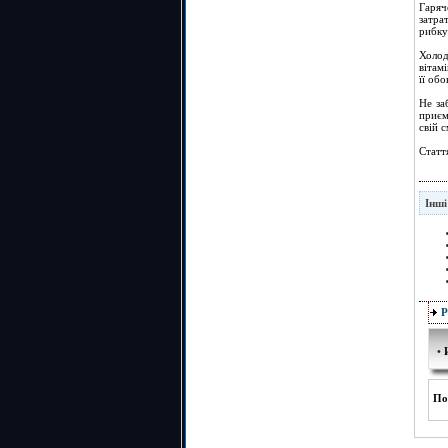
Гаряч
затра
рибку
Холод
вітам
її об
Не за
приєм
свій 
Статт
Інші
•
По