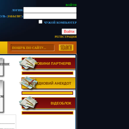
ВОЙТИ
ЛОГИН:
ОЛЬ (
ЗАБЫЛИ?
):
ЧУЖОЙ КОМПЬЮТЕР
Войти
РЕГИСТРАЦИЯ
НОВИНИ ПАРТНЕРІВ
ЛЕГШЕ
ВИПАДКОВИЙ АНЕКДОТ
ИМ
ВІДЕОБЛОК