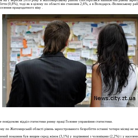
м на 1 вересня 2010 року в Житомирському районі спостерігався найнижчий рівень зареє
біття (0,8%), тоді як в цілому по області він становив 2,6%, а в Володарск.-Волинському рай
селення працездатного віку .
е повідомляє відділ статистики ринку праці Головне управління статистики.
ому по Житомирській області рівень зареєстрованого безробіття останні чотири місяці не з
чений показник був вищим серед жінок (3,1%) у порівнянні з чоловіками (2,2%) і у населенн