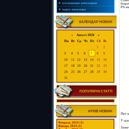
Стано
оголошення житомирян
безро
8% на
карта житомира
КАЛЕНДАР НОВИН
«
Август 2026 »
Пн
Вт
Ср
Чт
Пт
Сб
Вс
1
2
3
4
5
6
7
8
9
10
11
12
13
14
15
16
17
18
19
20
21
22
23
24
25
26
27
28
29
30
31
ПОПУЛЯРНІ СТАТТІ
АРХІВ НОВИН
Про ц
У ціл
Февраль 2024 (1)
Январь 2024 (1)
Зазна