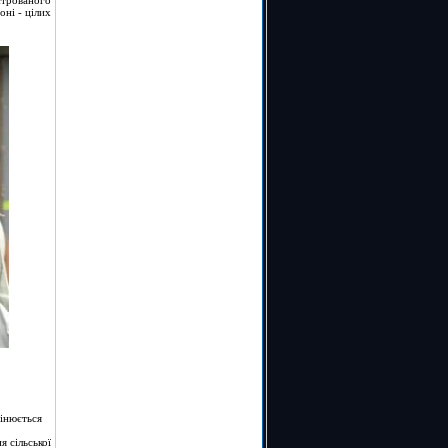
строваного
оні - цілих
мінюється
я сільської