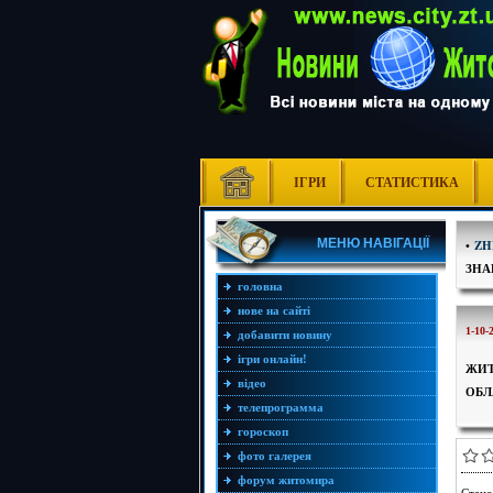
ІГРИ
СТАТИСТИКА
МЕНЮ НАВІГАЦІЇ
•
ZH
ЗНА
головна
нове на сайті
1-10-
добавити новину
ігри онлайн!
ЖИТ
відео
ОБЛ
телепрограмма
гороскоп
фото галерея
форум житомира