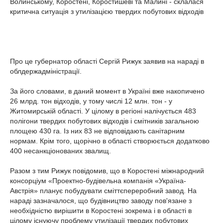
Волинському, Коростені, Коростишеві та Малині - склалася
критична ситуація з утилізацією твердих побутових відходів
Про це губернатор області Сергій Рижук заявив на нараді в
облдержадміністрації.
За його словами, в даний момент в Україні вже накопичено
26 млрд. тон відходів, у тому числі 12 млн. тон - у
Житомирській області. У цілому в регіоні налічується 483
полігони твердих побутових відходів і смітників загальною
площею 430 га. Із них 83 не відповідають санітарним
нормам. Крім того, щорічно в області створюється додатково
400 несанкціонованих звалищ.
Разом з тим Рижук повідомив, що в Коростені міжнародний
консорціум «Проектно-будівельна компанія «Україна-
Австрія» планує побудувати сміттєпереробний завод. На
нараді зазначалося, що будівництво заводу пов'язане з
необхідністю вирішити в Коростені зокрема і в області в
цілому існуючу проблему утилізації твердих побутових