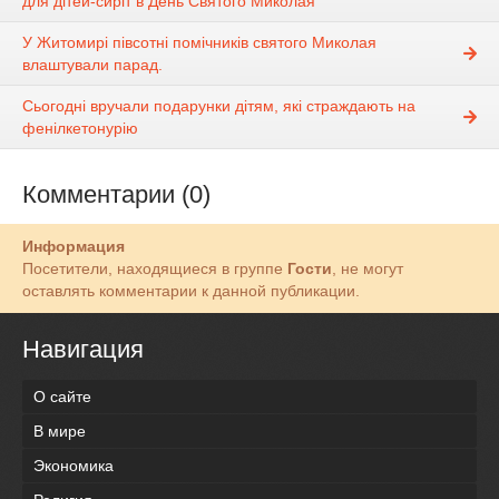
для дітей-сиріт в День Святого Миколая
У Житомирі півсотні помічників святого Миколая
влаштували парад.
Сьогодні вручали подарунки дітям, які страждають на
фенілкетонурію
Комментарии (0)
Информация
Посетители, находящиеся в группе
Гости
, не могут
оставлять комментарии к данной публикации.
Навигация
О сайте
В мире
Экономика