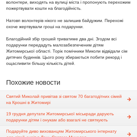
волонтери, виходять на вулиці міста і пропонують перехожим
пожертвувати кошти на благодійність.
Натовп волонтерів нікого не залишив байдужим. Перехожі
охоче жертвували гроші на подарунки.
Благодійний збір грошей триватиме два дні. Згодом всі
подарунки передадуть малозабезпеченим дітям
Житомирської області. Торік помічники Миколи відвідали сім
дитячих будинків. Цього року збираються побити рекорд і
ощасливити більшу кількість дітей.
Похожие новости
Святий Миколай привітав зі святом 70 багатодітних сімей
на Крошні в Житомирі
19 грудня депутати Житомирської міськради дарують
подарунки дітям і онукам або взагалі не святкують
Подаруйте диво вихованцям Житомирського інтернату