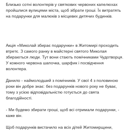
Близько сотні волонтерів у святкових червоних капелюхах
пройшлися вулицями міста, щоб зібрати гроші. Їх витратять
на подарунки для малюків з місцевих дитячих будинків.
Акція «Миколай збирає подарунки» в Житомирі проходить
втретє. З самого ранку в майстерні святого Миколая
збираються люди. Тут вони стають помічниками Чудотворця.
У кожного червона шапочка, шарфик і посвідчення
волонтера.
Данило - наймолодший з помічників. У свої 4 з половиною
роки він добре знає: без подарунків нового року не буває,
тому з усією відповідальністю готується до свята
благодійності.
- Ми будемо збирати гроші, щоб всі отримали подарунки, -
каже він.
Щоб подарунків вистачило на всіх дітей Житомирщини,