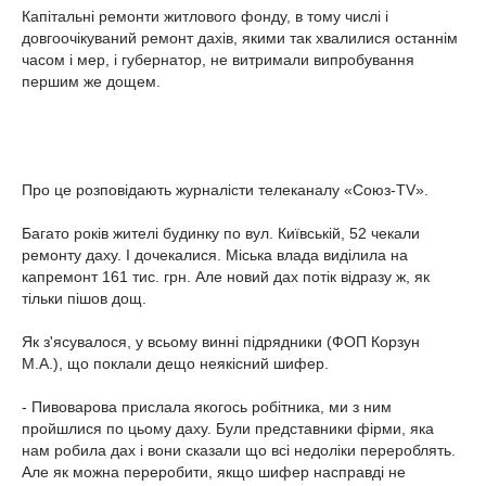
Капітальні ремонти житлового фонду, в тому числі і
довгоочікуваний ремонт дахів, якими так хвалилися останнім
часом і мер, і губернатор, не витримали випробування
першим же дощем.
Про це розповідають журналісти телеканалу «Союз-TV».
Багато років жителі будинку по вул. Київській, 52 чекали
ремонту даху. І дочекалися. Міська влада виділила на
капремонт 161 тис. грн. Але новий дах потік відразу ж, як
тільки пішов дощ.
Як з'ясувалося, у всьому винні підрядники (ФОП Корзун
М.А.), що поклали дещо неякісний шифер.
- Пивоварова прислала якогось робітника, ми з ним
пройшлися по цьому даху. Були представники фірми, яка
нам робила дах і вони сказали що всі недоліки перероблять.
Але як можна переробити, якщо шифер насправді не