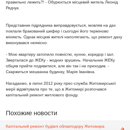
правильно лежить?! - Обурюється місцевий житель Леонід
Редчук.
Представник підрядника виправдовується, мовляв на дах
поклали бракований шифер і сьогодні його терміново
міняють. Однак місцеві жителі наполягають, що ремонт даху
виконувався неякісно.
- Мою квартиру затопило повністю, кухню, коридор і зал.
Зверталася до ЖЕКу - жодних зрушень. Начальник ЖЕКу
обіцяв прийти подивитися, але він так і не приходив. -
Скаржиться мешканка будинку, Марія Іванівна.
Нагадаємо, в липні 2012 року прес-служба Житомирської
мерії відзвітувала про те, що в Житомирі розпочався
капітальний ремонт житлового фонду.
Похожие новости
Капітальний ремонт будівлі облавтодору Житомира