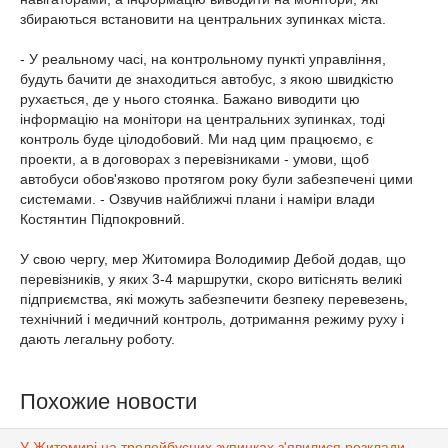
збираються встановити на центральних зупинках міста.
- У реальному часі, на контрольному пункті управління,
будуть бачити де знаходиться автобус, з якою швидкістю
рухається, де у нього стоянка. Бажано виводити цю
інформацію на монітори на центральних зупинках, тоді
контроль буде цілодобовий. Ми над цим працюємо, є
проекти, а в договорах з перевізниками - умови, щоб
автобуси обов'язково протягом року були забезпечені цими
системами. - Озвучив найближчі плани і наміри влади
Костянтин Підпокровний.
У свою чергу, мер Житомира Володимир Дебой додав, що
перевізників, у яких 3-4 маршрутки, скоро витіснять великі
підприємства, які можуть забезпечити безпеку перевезень,
технічний і медичний контроль, дотримання режиму руху і
дають легальну роботу.
Похожие новости
У Житомирі на тролейбусних зупинках з'явилися розклади