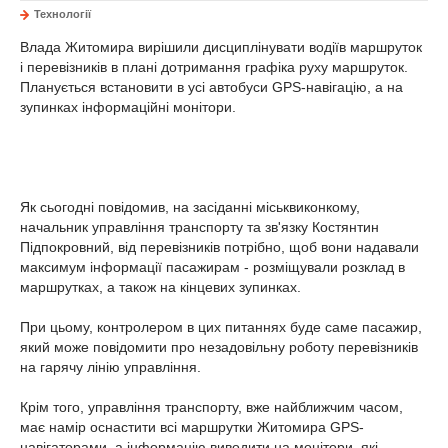
Технології
Влада Житомира вирішили дисциплінувати водіїв маршруток
і перевізників в плані дотримання графіка руху маршруток.
Планується встановити в усі автобуси GPS-навігацію, а на
зупинках інформаційні монітори.
Як сьогодні повідомив, на засіданні міськвиконкому,
начальник управління транспорту та зв'язку Костянтин
Підпокровний, від перевізників потрібно, щоб вони надавали
максимум інформації пасажирам - розміщували розклад в
маршрутках, а також на кінцевих зупинках.
При цьому, контролером в цих питаннях буде саме пасажир,
який може повідомити про незадовільну роботу перевізників
на гарячу лінію управління.
Крім того, управління транспорту, вже найближчим часом,
має намір оснастити всі маршрутки Житомира GPS-
навігаторами, а інформацію виводити на монітори, які