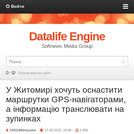
Войти
Datalife Engine
Softnews Media Group
Полная версия сайта
У Житомирі хочуть оснастити
маршрутки GPS-навігаторами,
а інформацію транслювати на
зупинках
23011980rtyuehe
17-02-2012, 15:58
1 650