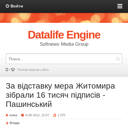
Войти
Datalife Engine
Softnews Media Group
Полная версия сайта
За відставку мера Житомира
зібрали 16 тисяч підписів -
Пашинський
roma
8-09-2011, 22:57
1 370
Влада