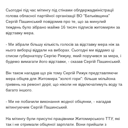
Сьогодні під час мітингу під стінами облдержадміністрації
голова обласної партійної організації ВО "Батьківщина"
Сергій Пашинський повідомив про те, що за минулий
тиждень було зібрано майже 16 тисяч підписів житомирян за
відставку мера.
- Ми зібрали більшу кількість голосів за відставку мера ніж за
нього виборці віддали на виборах. Сьогодні ми віддамо ці
списки губернатору Сергію Рижуку, який поручився за мера, і
будемо вимагати його відставки, - сказав Сергій Пашинський.
Він також нагадав що рік тому Сергій Рижук представляючи
мера обіцяв для Житомира "золоті гори": більше мільйона
гривень на ремонт доріг, що ніколи не відключатимуть воду та
багато іншого.
- Ми не побачили виконання жодної обіцянки, - нагадав
мітингуючим Сергій Пашинський.
На мітингу були присутні працівники Житомирського ТТУ, які
так і не отримали обіцяної зарплати. Вони прийшли з