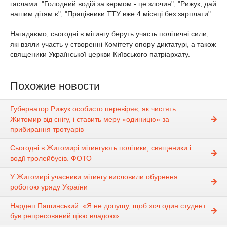
гаслами: "Голодний водій за кермом - це злочин", "Рижук, дай
нашим дітям є", "Працівники ТТУ вже 4 місяці без зарплати".
Нагадаємо, сьогодні в мітингу беруть участь політичні сили,
які взяли участь у створенні Комітету опору диктатурі, а також
священики Української церкви Київського патріархату.
Похожие новости
Губернатор Рижук особисто перевіряє, як чистять
Житомир від снігу, і ставить меру «одиницю» за
прибирання тротуарів
Сьогодні в Житомирі мітингують політики, священики і
водії тролейбусів. ФОТО
У Житомирі учасники мітингу висловили обурення
роботою уряду України
Нардеп Пашинський: «Я не допущу, щоб хоч один студент
був репресований цією владою»