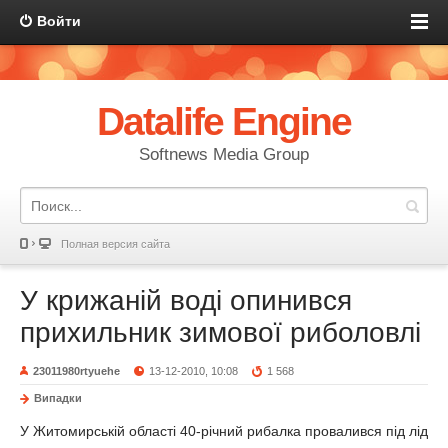
Войти
Datalife Engine
Softnews Media Group
Полная версия сайта
У крижаній воді опинився
прихильник зимової риболовлі
23011980rtyuehe
13-12-2010, 10:08
1 568
Випадки
У Житомирській області 40-річний рибалка провалився під лід