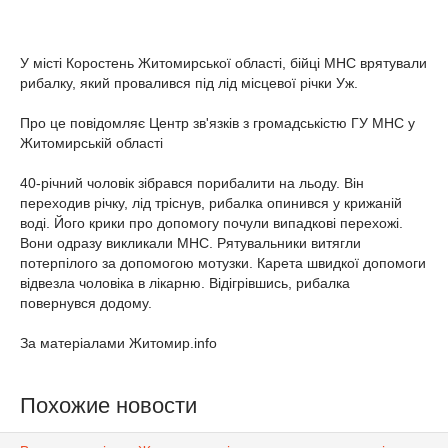
У місті Коростень Житомирської області, бійці МНС врятували
рибалку, який провалився під лід місцевої річки Уж.
Про це повідомляє Центр зв'язків з громадськістю ГУ МНС у
Житомирській області
40-річний чоловік зібрався порибалити на льоду. Він
переходив річку, лід тріснув, рибалка опинився у крижаній
воді. Його крики про допомогу почули випадкові перехожі.
Вони одразу викликали МНС. Рятувальники витягли
потерпілого за допомогою мотузки. Карета швидкої допомоги
відвезла чоловіка в лікарню. Відігрівшись, рибалка
повернувся додому.
За матеріалами Житомир.info
Похожие новости