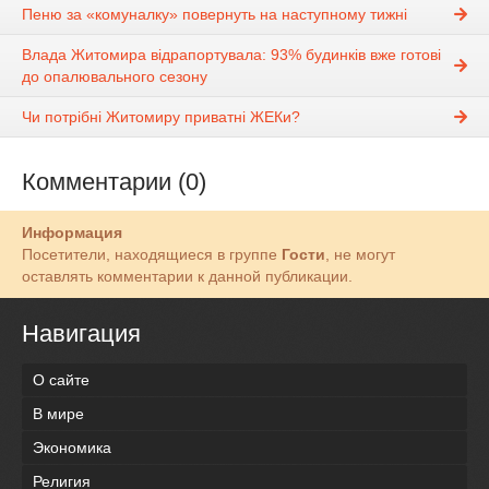
Пеню за «комуналку» повернуть на наступному тижні
Влада Житомира відрапортувала: 93% будинків вже готові
до опалювального сезону
Чи потрібні Житомиру приватні ЖЕКи?
Комментарии (0)
Информация
Посетители, находящиеся в группе
Гости
, не могут
оставлять комментарии к данной публикации.
Навигация
О сайте
В мире
Экономика
Религия