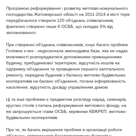
Програмою реформування і розвитку житлово-комунального
господарства Житомирської області на 2011-2014 в місті торік
передбачалося створити 120 об'єднань співвласників,
фактично створено лише 6 ОСББ, що складає 5% від
запланованого.
При створенні об'єднань співвласників, існує багато проблем.
Головна з них - недосконала законодавча база, яка не надає
можливості розпоряджатися допоміжними приміщеннями
будинку, прибудинкової територією, відсутність коштів на
підтримку об'єднання та проведення першого капітального
ремонту, передача будинків з балансу житлово-будівельних
кооперативів на баланс об'єднання, погана інформованість
населення, відсутність досвіду управлінням домом.
Ці та інші проблеми є предметом розгляду нарад, семінарів,
круглих столів з питань реформування житлового фонду, на
які запрошуються глави ОСББ, керівники КВЖРЕП, житлово-
будівельних кооперативів.
Про те, як бачать вирішення проблем в організації роботи
об'єднань співвласників багатоквартирних будинків у