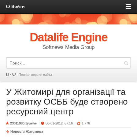
Войти
Datalife Engine
Softnews Media Group
Полная версия сайта
У Житомирі для організації та
розвитку ОСББ буде створено
ресурсний центр
23011980rtyuehe
30-01-2012, 07:16
1 776
Новости Житомира