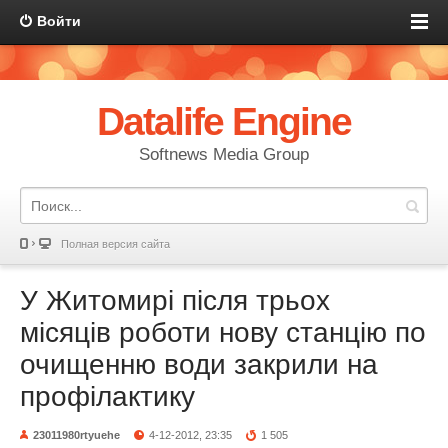
Войти
Datalife Engine
Softnews Media Group
Полная версия сайта
У Житомирі після трьох
місяців роботи нову станцію по
очищенню води закрили на
профілактику
23011980rtyuehe
4-12-2012, 23:35
1 505