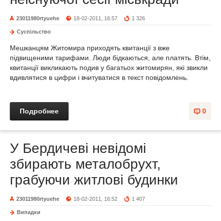
23011980rtyuehe
18-02-2011, 16:57
1 326
Суспільство
Мешканцям Житомира приходять квитанції з вже
підвищеними тарифами. Люди бідкаються, але платять. Втім,
квитанції викликають подив у багатьох житомирян, які звикли
вдивлятися в цифри і вчитуватися в текст повідомлень.
Подробнее
0
У Бердичеві невідомі
збирають металобрухт,
грабуючи житлові будинки
23011980rtyuehe
18-02-2011, 16:52
1 407
Випадки