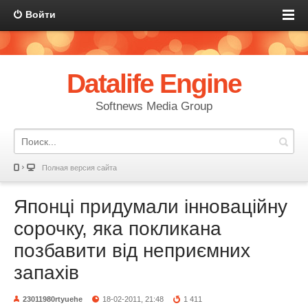
Войти
Datalife Engine
Softnews Media Group
Полная версия сайта
Японці придумали інноваційну
сорочку, яка покликана
позбавити від неприємних
запахів
23011980rtyuehe
18-02-2011, 21:48
1 411