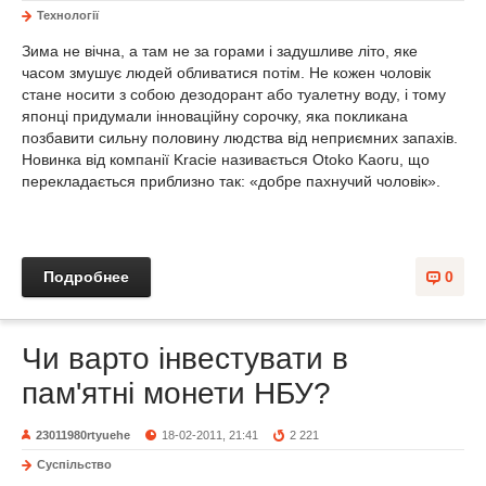
Технології
Зима не вічна, а там не за горами і задушливе літо, яке
часом змушує людей обливатися потім. Не кожен чоловік
стане носити з собою дезодорант або туалетну воду, і тому
японці придумали інноваційну сорочку, яка покликана
позбавити сильну половину людства від неприємних запахів.
Новинка від компанії Kracie називається Otoko Kaoru, що
перекладається приблизно так: «добре пахнучий чоловік».
Подробнее
0
Чи варто інвестувати в
пам'ятні монети НБУ?
23011980rtyuehe
18-02-2011, 21:41
2 221
Суспільство