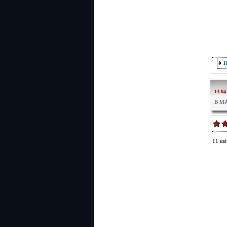
13-04
В М
11 кв