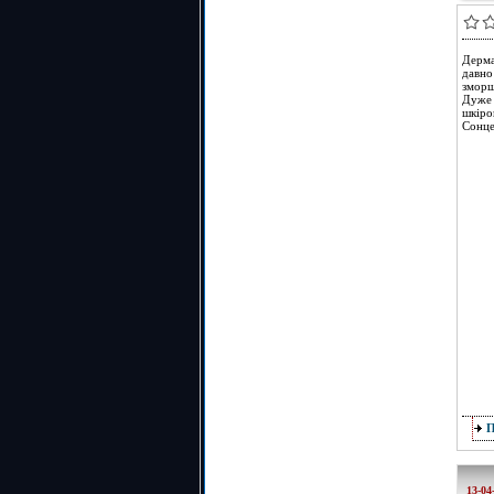
Дерма
давно
зморш
Дуже 
шкіро
Сонце
13-04