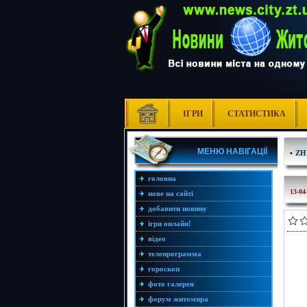
ІГРИ
СТАТИСТИКА
МЕНЮ НАВІГАЦІЇ
•
ZH
головна
13-04
нове на сайті
добавити новину
ігри онлайн!
відео
телепрограмма
гороскоп
фото галерея
форум житомира