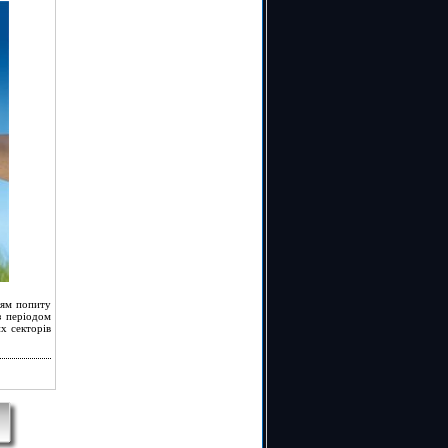
ням попиту
з періодом
х секторів