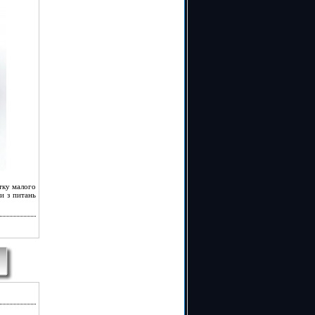
тку малого
и з питань