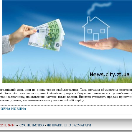
огоднішній день ціни на ринку трохи стабілізувалися. Така ситуація обумовлена ​​зростан
ні. Хоча літо вже не за горами і кількість продажів безумовно знизиться - це пов'язано 
сток і відпочинку, пожвавлення настане тільки восени. Виняток становить продаж приватни
мельних ділянок, яка пожвавлюється у весняно-літній період.
ПОВНА НОВИНА
ЯК ПРАВИЛЬНО ЗАСМАГАТИ
СУСПІЛЬСТВО
•
-2011, 00:34