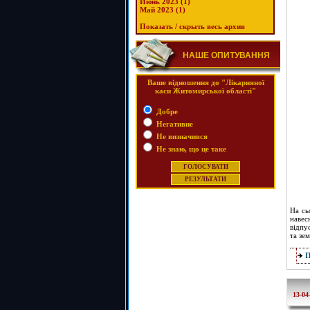
Июнь 2023 (1)
Май 2023 (1)
Показать / скрыть весь архив
НАШЕ ОПИТУВАННЯ
Ваше відношення до "Лікарняної
каси Житомирської області"
Добре
Негативне
Не визначився
Не знаю, що це таке
На сь
навес
відпу
та зе
13-04