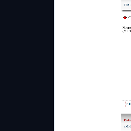
ТРА
Місто
(МБРР
13-04
«МИ