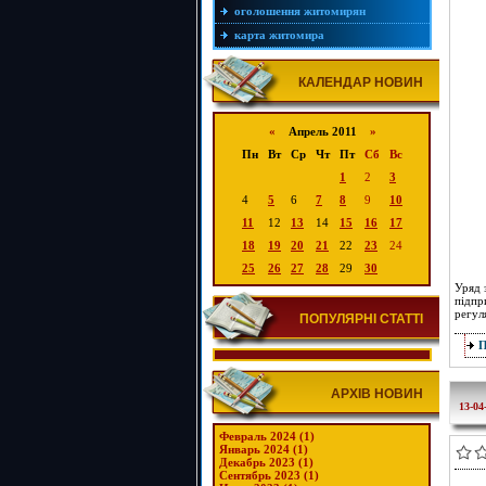
оголошення житомирян
карта житомира
КАЛЕНДАР НОВИН
«
Апрель 2011
»
Пн
Вт
Ср
Чт
Пт
Сб
Вс
1
2
3
4
5
6
7
8
9
10
11
12
13
14
15
16
17
18
19
20
21
22
23
24
25
26
27
28
29
30
Уряд 
підпр
регул
ПОПУЛЯРНІ СТАТТІ
АРХІВ НОВИН
13-04
Февраль 2024 (1)
Январь 2024 (1)
Декабрь 2023 (1)
Сентябрь 2023 (1)