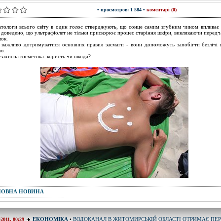
• просмотров: 1 584 •
коментарі (0)
тологи всього світу в один голос стверджують, що сонце самим згубним чином впливає 
 доведено, що ультрафіолет не тільки прискорює процес старіння шкіри, викликаючи передч
ок.
важливо дотримуватися основних правил засмаги - вони допоможуть запобігти безлічі 
ю.
захисна косметика: користь чи шкода?
ПОВНА НОВИНА
ВОДОКАНАЛ В ЖИТОМИРСЬКІЙ ОБЛАСТІ ОТРИМАЄ ПЕ
ЕКОНОМІКА
•
-2011, 00:29