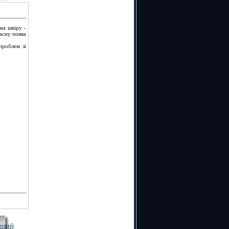
на шкіру -
асну поява
проблем зі
РШИЙ