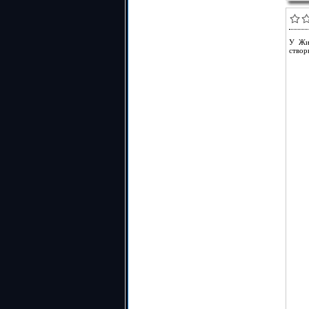
У Жит
створ