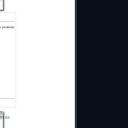
а розвитку
ЯТЬ НА