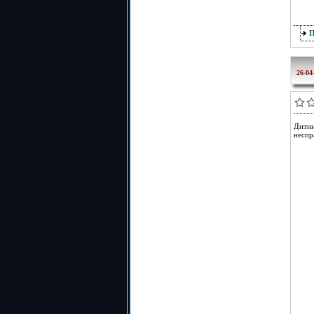
26-04
Дити
неспр