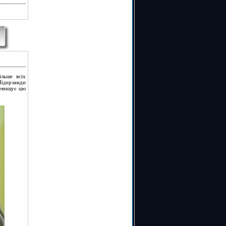
ільше всіх
Нідерланди
ревищує цю