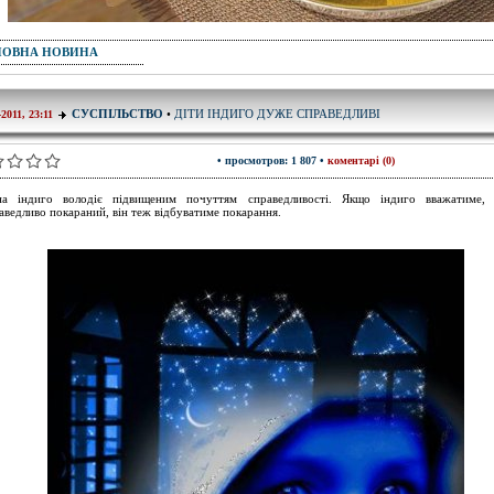
ПОВНА НОВИНА
ДІТИ ІНДИГО ДУЖЕ СПРАВЕДЛИВІ
СУСПІЛЬСТВО
•
-2011, 23:11
• просмотров: 1 807 •
коментарі (0)
на індиго володіє підвищеним почуттям справедливості. Якщо індиго вважатиме,
аведливо покараний, він теж відбуватиме покарання.