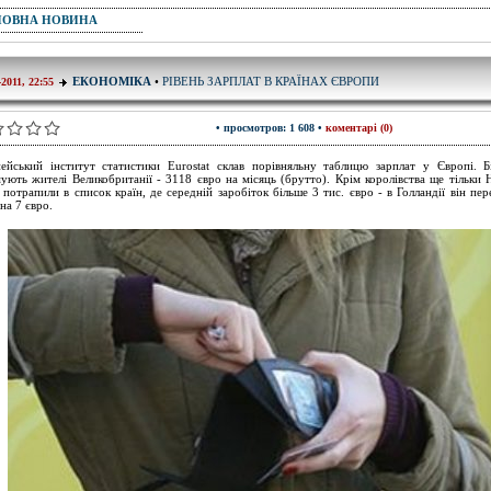
ПОВНА НОВИНА
РІВЕНЬ ЗАРПЛАТ В КРАЇНАХ ЄВРОПИ
ЕКОНОМІКА
•
-2011, 22:55
• просмотров: 1 608 •
коментарі (0)
ейський інститут статистики Eurostat склав порівняльну таблицю зарплат у Європі. Б
ують жителі Великобританії - 3118 євро на місяць (брутто). Крім королівства ще тільки 
 потрапили в список країн, де середній заробіток більше 3 тис. євро - в Голландії він пе
на 7 євро.