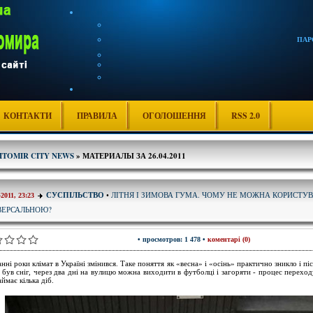
ПАР
КОНТАКТИ
ПРАВИЛА
ОГОЛОШЕННЯ
RSS 2.0
ITOMIR CITY NEWS
» МАТЕРИАЛЫ ЗА 26.04.2011
ЛІТНЯ І ЗИМОВА ГУМА. ЧОМУ НЕ МОЖНА КОРИСТУ
СУСПІЛЬСТВО
•
-2011, 23:23
ВЕРСАЛЬНОЮ?
• просмотров: 1 478 •
коментарі (0)
анні роки клімат в Україні змінився. Таке поняття як «весна» і «осінь» практично зникло і піс
 був сніг, через два дні на вулицю можна виходити в футболці і загоряти - процес переход
аймає кілька діб.