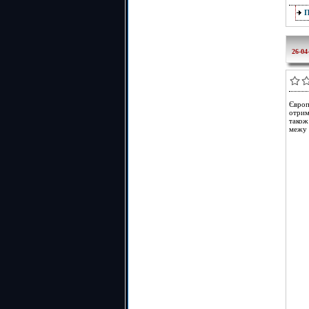
26-04
Європ
отрим
також
межу 