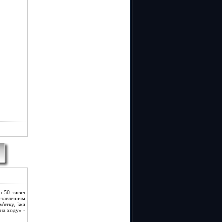
і 50 тисяч
 ставленням
'ятку, їжа
«на ходу» -