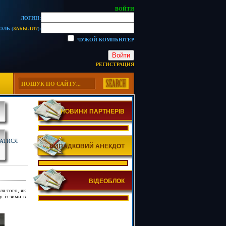
ВОЙТИ
ЛОГИН:
ОЛЬ (
ЗАБЫЛИ?
):
ЧУЖОЙ КОМПЬЮТЕР
Войти
РЕГИСТРАЦИЯ
НОВИНИ ПАРТНЕРІВ
ВАТИСЯ
ВИПАДКОВИЙ АНЕКДОТ
ВІДЕОБЛОК
ля того, як
у із зими в