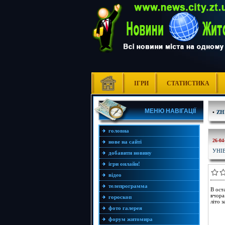
ІГРИ
СТАТИСТИКА
МЕНЮ НАВІГАЦІЇ
•
ZH
головна
26-04
нове на сайті
УНІ
добавити новину
ігри онлайн!
відео
телепрограмма
В ост
вчора
гороскоп
літо з
фото галерея
форум житомира