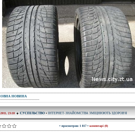
ПОВНА НОВИНА
ІНТЕРНЕТ-ЗНАЙОМСТВА ЗМІЦНЮЮТЬ ЗДОРОВ'Я
СУСПІЛЬСТВО
•
-2011, 23:18
• просмотров: 1 817 •
коментарі (0)