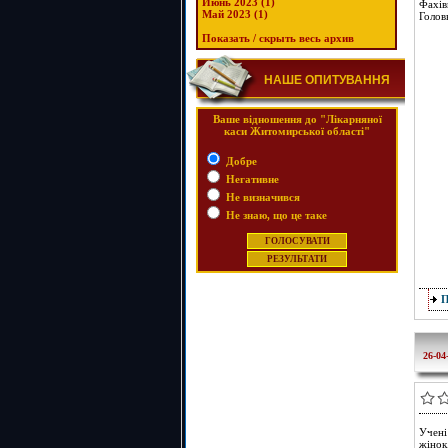
Июнь 2023 (1)
Фахів
Май 2023 (1)
Голов
Показать / скрыть весь архив
НАШЕ ОПИТУВАННЯ
Ваше відношення до "Лікарняної
каси Житомирської області"
Добре
Негативне
Не визначився
Не знаю, що це таке
26-04
Учені
жінок