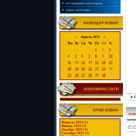
оголошення житомирян
карта житомира
КАЛЕНДАР НОВИН
«
Апрель 2011
»
Пн
Вт
Ср
Чт
Пт
Сб
Вс
1
2
3
4
5
6
7
8
9
10
11
12
13
14
15
16
17
18
19
20
21
22
23
24
25
26
27
28
29
30
ПОПУЛЯРНІ СТАТТІ
АРХІВ НОВИН
26-04
Февраль 2024 (1)
Январь 2024 (1)
Декабрь 2023 (1)
Сентябрь 2023 (1)