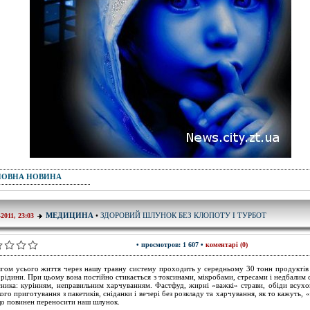
ПОВНА НОВИНА
ЗДОРОВИЙ ШЛУНОК БЕЗ КЛОПОТУ І ТУРБОТ
МЕДИЦИНА
•
-2011, 23:03
• просмотров: 1 607 •
коментарі (0)
гом усього життя через нашу травну систему проходить у середньому 30 тонн продуктів 
в рідини. При цьому вона постійно стикається з токсинами, мікробами, стресами і недбалим
асника: курінням, неправильним харчуванням. Фастфуд, жирні «важкі» страви, обіди всухом
ого приготування з пакетиків, сніданки і вечері без розкладу та харчування, як то кажуть, 
що повинен переносити наш шлунок.