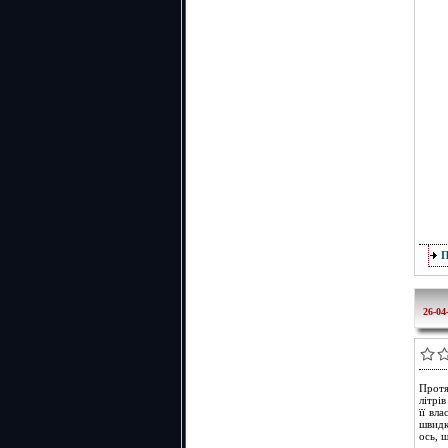
26-04
Протя
літрі
її вл
швидк
ось, 