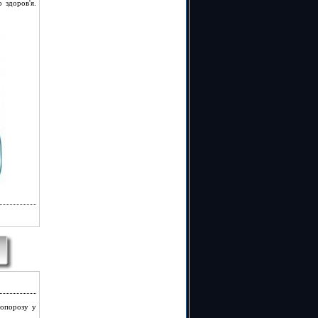
 здоров'я.
еопорозу у