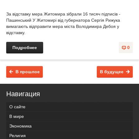
За відставку мера Житомира зібрали 16 тисяч підписів -
Пашинський У Житомирі від губернатора Сергія Рижука
вимагають відправити мера міста Володимира Дебоя у
відставку.
Подробнее
0
В прошлое
В будущее
Навигация
О сайте
В мире
Экономика
Религия