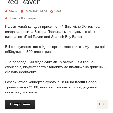
Red Raven
Admin
10-09-2011, 02:34
1 467
Новости Житомира
На святковий концерт присвячений Дню міста Житомира
влада запросила Віктора Павлика і маловідомого хіп-хоп
виконавця «Red Raven and Spanish Boy Band».
Всі святкування, що згідно з програмою триватимуть три дні,
обійдуться в 500 тисяч гривень.
- За попередніми підрахунками, із залученням грошей
спонсорів, бюджет свята становитиме півмільйона гривень, -
сказала Леонченко.
Розпочнеться концерт в суботу в 18.00 на площі Соборній.
Триватиме до 21.00, поки не почнеться шоу «Ді-джеїв» і
святкова дискотека.
Подробнее
0