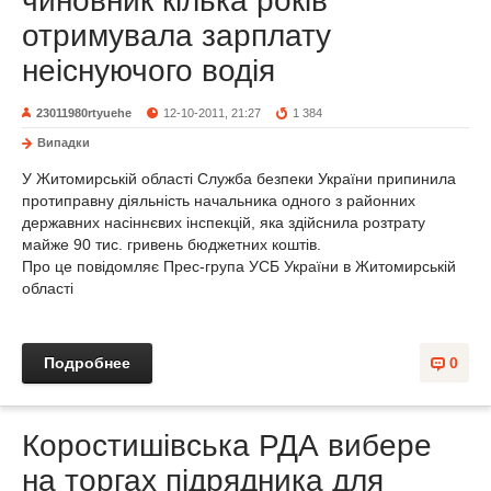
чиновник кілька років
отримувала зарплату
неіснуючого водія
23011980rtyuehe
12-10-2011, 21:27
1 384
Випадки
У Житомирській області Служба безпеки України припинила
протиправну діяльність начальника одного з районних
державних насіннєвих інспекцій, яка здійснила розтрату
майже 90 тис. гривень бюджетних коштів.
Про це повідомляє Прес-група УСБ України в Житомирській
області
Подробнее
0
Коростишівська РДА вибере
на торгах підрядника для