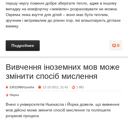
першу чергу повинні добре зберігати тепло, адже в іншому
випадку на комфортну «зимівлю» розраховувати не можна.
Окрема тема взуття для дітей – воно має бути теплим,
зручним і витривалим до різних ігор, які влаштовують дітлахи
взимку.
Подробнее
0
Вивчення іноземних мов може
змінити спосіб мислення
23011980rtyuehe
12-10-2011, 21:41
1 861
Наука
Вчені з університетів Ньюкасла і Йорка довели, що вивчення
мов дійсно може змінити спосіб мислення та поліпшити
розумові процеси.