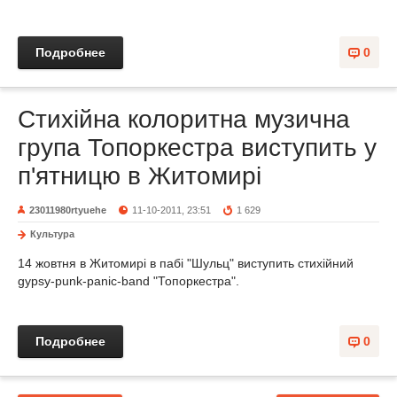
Подробнее
0
Стихійна колоритна музична
група Топоркестра виступить у
п'ятницю в Житомирі
23011980rtyuehe
11-10-2011, 23:51
1 629
Культура
14 жовтня в Житомирі в пабі "Шульц" виступить стихійний
gypsy-punk-panic-band "Топоркестра".
Подробнее
0