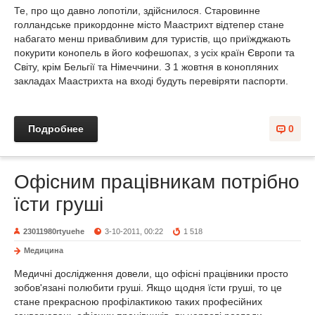
Те, про що давно лопотіли, здійснилося. Старовинне
голландське прикордонне місто Маастрихт відтепер стане
набагато менш привабливим для туристів, що приїжджають
покурити конопель в його кофешопах, з усіх країн Європи та
Світу, крім Бельгії та Німеччини. З 1 жовтня в конопляних
закладах Маастрихта на вході будуть перевіряти паспорти.
Подробнее
0
Офісним працівникам потрібно
їсти груші
23011980rtyuehe
3-10-2011, 00:22
1 518
Медицина
Медичні дослідження довели, що офісні працівники просто
зобов'язані полюбити груші. Якщо щодня їсти груші, то це
стане прекрасною профілактикою таких професійних