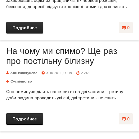
захворювань офісних працівників, як нервові розлади,
безсоння, депресії, відчуття хронічної втоми і дратівливість.
Подробнее
0
На чому ми спимо? Ще раз
про постільну білизну
23011980rtyuehe
3-10-2011, 00:19
2 248
Суспільство
Сон неминуче ділить наше життя на дві частини. Третину
доби людина проводить уві сні, дві третини - не спить.
Подробнее
0