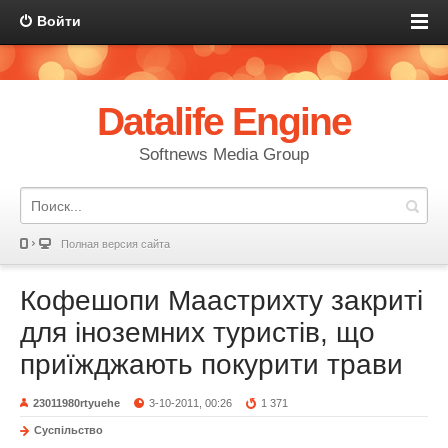
Войти
Datalife Engine
Softnews Media Group
Полная версия сайта
Кофешопи Маастрихту закриті
для іноземних туристів, що
приїжджають покурити трави
23011980rtyuehe
3-10-2011, 00:26
1 371
Суспільство