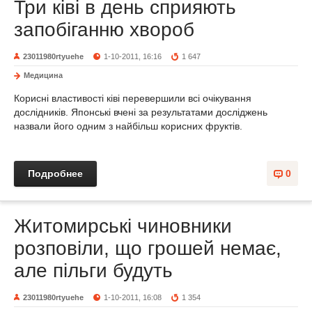
Три ківі в день сприяють
запобіганню хвороб
23011980rtyuehe
1-10-2011, 16:16
1 647
Медицина
Корисні властивості ківі перевершили всі очікування
дослідників. Японські вчені за результатами досліджень
назвали його одним з найбільш корисних фруктів.
Подробнее
0
Житомирські чиновники
розповіли, що грошей немає,
але пільги будуть
23011980rtyuehe
1-10-2011, 16:08
1 354