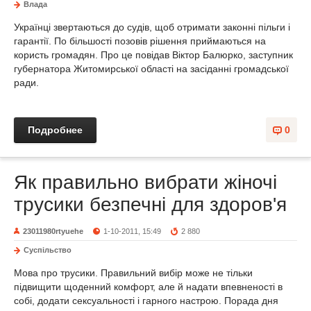
Влада
Українці звертаються до судів, щоб отримати законні пільги і
гарантії. По більшості позовів рішення приймаються на
користь громадян. Про це повідав Віктор Балюрко, заступник
губернатора Житомирської області на засіданні громадської
ради.
Подробнее
0
Як правильно вибрати жіночі
трусики безпечні для здоров'я
23011980rtyuehe
1-10-2011, 15:49
2 880
Суспільство
Мова про трусики. Правильний вибір може не тільки
підвищити щоденний комфорт, але й надати впевненості в
собі, додати сексуальності і гарного настрою. Порада дня