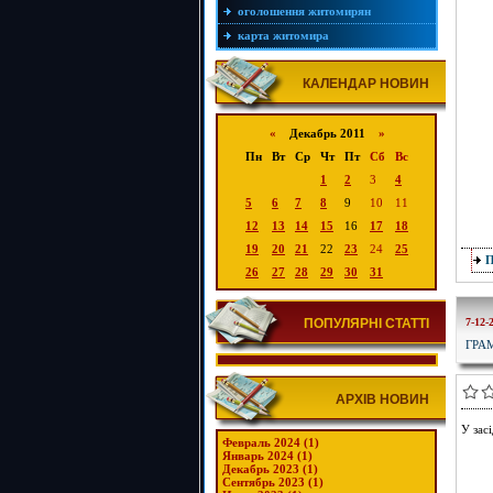
оголошення житомирян
карта житомира
КАЛЕНДАР НОВИН
«
Декабрь 2011
»
Пн
Вт
Ср
Чт
Пт
Сб
Вс
1
2
3
4
5
6
7
8
9
10
11
12
13
14
15
16
17
18
19
20
21
22
23
24
25
26
27
28
29
30
31
ПОПУЛЯРНІ СТАТТІ
7-12-
ГРА
АРХІВ НОВИН
У зас
Февраль 2024 (1)
Январь 2024 (1)
Декабрь 2023 (1)
Сентябрь 2023 (1)