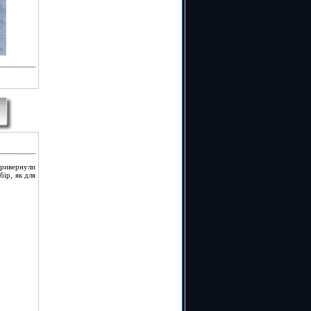
привернули
бір, як для