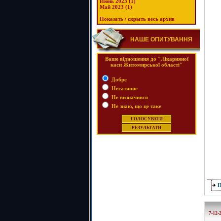
Июнь 2023 (1)
Май 2023 (1)
Показать / скрыть весь архив
НАШЕ ОПИТУВАННЯ
Ваше відношення до "Лікарняної
каси Житомирської області"
Добре
Негативне
Не визначився
Не знаю, що це таке
7-12-