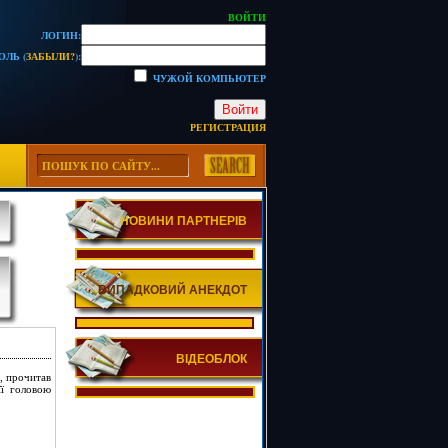
ВОЙТИ
ЛОГИН:
ОЛЬ (
ЗАБЫЛИ?
):
ЧУЖОЙ КОМПЬЮТЕР
Войти
РЕГИСТРАЦИЯ
НОВИНИ ПАРТНЕРІВ
ВИПАДКОВИЙ АНЕКДОТ
ВІДЕОБЛОК
, прочитав
її головою