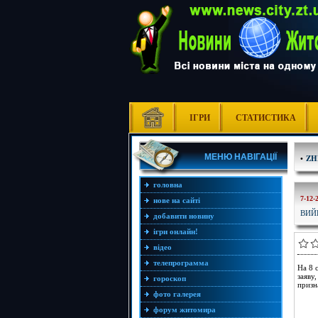
ІГРИ
СТАТИСТИКА
МЕНЮ НАВІГАЦІЇ
•
ZH
головна
7-12-
нове на сайті
ВИЙ
добавити новину
ігри онлайн!
відео
телепрограмма
На 8 
заяву
гороскоп
призн
фото галерея
форум житомира