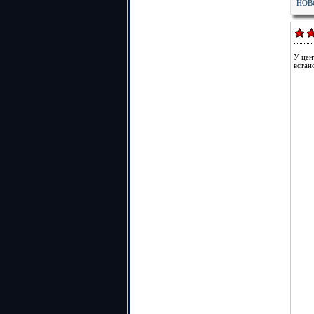
НОВ
У цен
встан