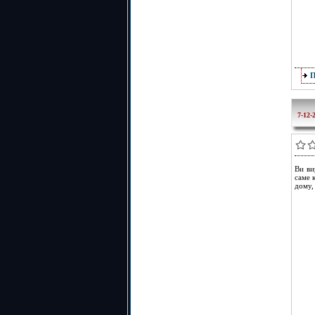
7-12-
Ви ви
саме 
дому, 