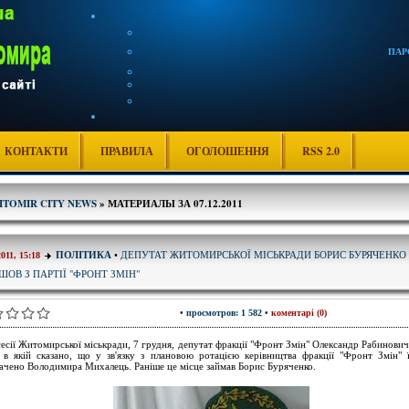
ПАР
КОНТАКТИ
ПРАВИЛА
ОГОЛОШЕННЯ
RSS 2.0
ITOMIR CITY NEWS
» МАТЕРИАЛЫ ЗА 07.12.2011
ДЕПУТАТ ЖИТОМИРСЬКОЇ МІСЬКРАДИ БОРИС БУРЯЧЕНКО
ПОЛІТИКА
•
2011, 15:18
ШОВ З ПАРТІЇ "ФРОНТ ЗМІН"
• просмотров: 1 582 •
коментарі (0)
сесії Житомирської міськради, 7 грудня, депутат фракції "Фронт Змін" Олександр Рабинович
, в якій сказано, що у зв'язку з плановою ротацією керівництва фракції "Фронт Змін" 
ачено Володимира Михалець. Раніше це місце займав Борис Буряченко.