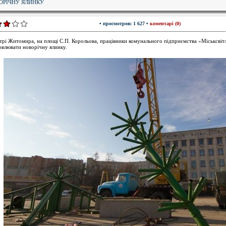
ОРІЧНУ ЯЛИНКУ
• просмотров: 1 627 •
коментарі (0)
трі Житомира, на площі С.П. Корольова, працівники комунального підприємства «Міськсвіт
овлювати новорічну ялинку.