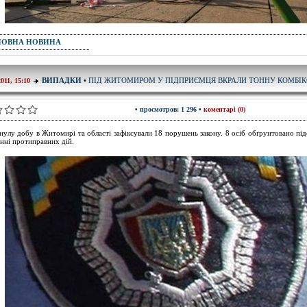
ПОВНА НОВИНА
ПІД ЖИТОМИРОМ У ПІДПРИЄМЦЯ ВКРАЛИ ТОННУ КОМБІ
ВИПАДКИ
•
2011, 15:10
• просмотров: 1 296 •
коментарі (0)
нулу добу в Житомирі та області зафіксували 18 порушень закону. 8 осіб обґрунтовано пі
єнні протиправних дій.