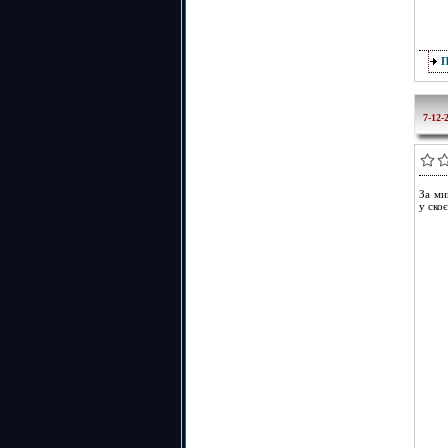
7-12-
За ми
у ско