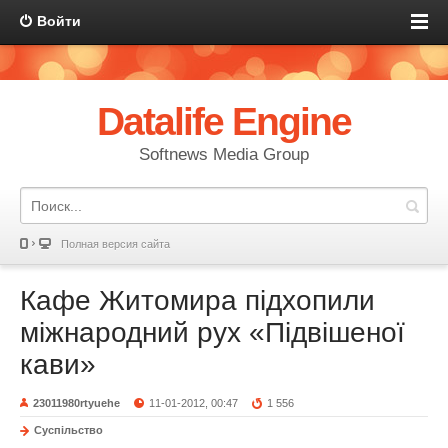
Войти
Datalife Engine
Softnews Media Group
Полная версия сайта
Кафе Житомира підхопили
міжнародний рух «Підвішеної
кави»
23011980rtyuehe
11-01-2012, 00:47
1 556
Суспільство