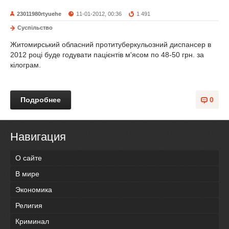
23011980rtyuehe
11-01-2012, 00:36
1 491
Суспільство
Житомирський обласний протитуберкульозний диспансер в
2012 році буде годувати пацієнтів м'ясом по 48-50 грн. за
кілограм.
Подробнее
0
Навигация
О сайте
В мире
Экономика
Религия
Криминал