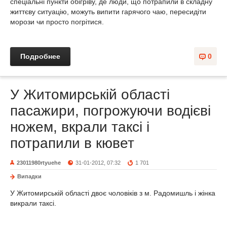
спеціальні пункти обігріву, де люди, що потрапили в складну
життєву ситуацію, можуть випити гарячого чаю, пересидіти
морози чи просто погрітися.
Подробнее
0
У Житомирській області
пасажири, погрожуючи водієві
ножем, вкрали таксі і
потрапили в кювет
23011980rtyuehe
31-01-2012, 07:32
1 701
Випадки
У Житомирській області двоє чоловіків з м. Радомишль і жінка
викрали таксі.