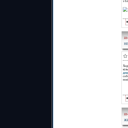
з б
22-
Н
Хор
кіл
де
соб
пов
22-
ЖИ