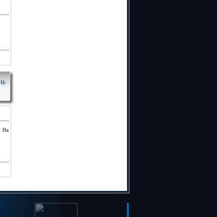
НЬ
. На