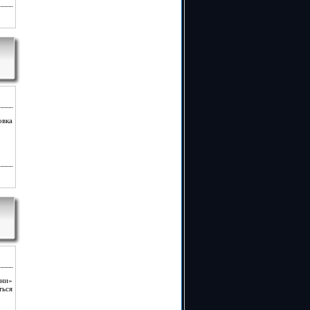
овка
они»
ться