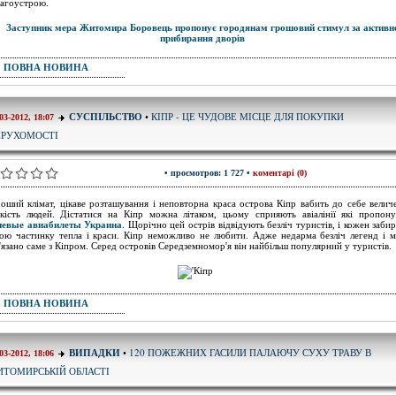
лагоустрою.
ПОВНА НОВИНА
КІПР - ЦЕ ЧУДОВЕ МІСЦЕ ДЛЯ ПОКУПКИ
СУСПІЛЬСТВО
•
03-2012, 18:07
ЕРУХОМОСТІ
• просмотров: 1 727 •
коментарі (0)
оший клімат, цікаве розташування і неповторна краса острова Кіпр вабить до себе велич
ькість людей. Дістатися на Кіпр можна літаком, цьому сприяють авіалінії які пропон
шевые авиабилеты Украина
. Щорічно цей острів відвідують безліч туристів, і кожен забир
ою частинку тепла і краси. Кіпр неможливо не любити. Адже недарма безліч легенд і м
'язано саме з Кіпром. Серед островів Середземномор'я він найбільш популярний у туристів.
ПОВНА НОВИНА
120 ПОЖЕЖНИХ ГАСИЛИ ПАЛАЮЧУ СУХУ ТРАВУ В
ВИПАДКИ
•
03-2012, 18:06
ТОМИРСЬКІЙ ОБЛАСТІ