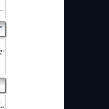
НИ
ів з
ни
ника