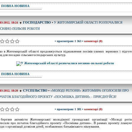
ПОВНА НОВИНА
У ЖИТОМИРСЬКІЙ ОБЛАСТІ РОЗПОЧАЛИСЯ
ГОСПОДАРСТВО
•
03-2012, 18:24
СНЯНО-ПОЛЬОВІ РОБОТИ
• просмотров: 1 363 •
коментарі (0)
аз в Житомирській області продовжується підживлення посівів озимих зернових і підгот
щ для посадки сільськогосподарських культур.
ПОВНА НОВИНА
«МОЛОДІ РЕГІОНИ» ЖИТОМИРА ОГОЛОСИЛИ ПРО
СУСПІЛЬСТВО
•
03-2012, 18:20
ЧАТОК БЛАГОДІЙНОГО ПРОЕКТУ «ПОСМІШКА ДИТИНИ» - ПРИЄДНУЙСЯ!
• просмотров: 1 381 •
коментарі (0)
березня активісти Житомирської молодіжної громадської організації «Молоді регі
лосили про початок благодійного проекту «Посмішка дитини». В рамках проекту планую
оди з організації дозвілля дітей, позбавлених батьківського піклування.