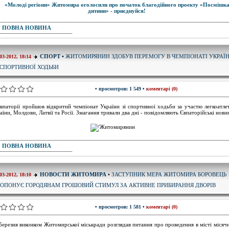
ПОВНА НОВИНА
ЖИТОМИРЯНИН ЗДОБУВ ПЕРЕМОГУ В ЧЕМПІОНАТІ УКРАЇ
СПОРТ
•
03-2012, 18:14
 СПОРТИВНОЇ ХОДЬБИ
• просмотров: 1 549 •
коментарі (0)
впаторії пройшов відкритий чемпіонат України зі спортивної ходьби за участю легкоатлет
аїни, Молдови, Латвії та Росії. Змагання тривали два дні - повідомляють Євпаторійські нови
ПОВНА НОВИНА
ЗАСТУПНИК МЕРА ЖИТОМИРА БОРОВЕЦЬ
НОВОСТИ ЖИТОМИРА
•
03-2012, 18:10
ОПОНУЄ ГОРОДЯНАМ ГРОШОВИЙ СТИМУЛ ЗА АКТИВНЕ ПРИБИРАННЯ ДВОРІВ
• просмотров: 1 581 •
коментарі (0)
березня виконком Житомирської міськради розглядав питання про проведення в місті місяч