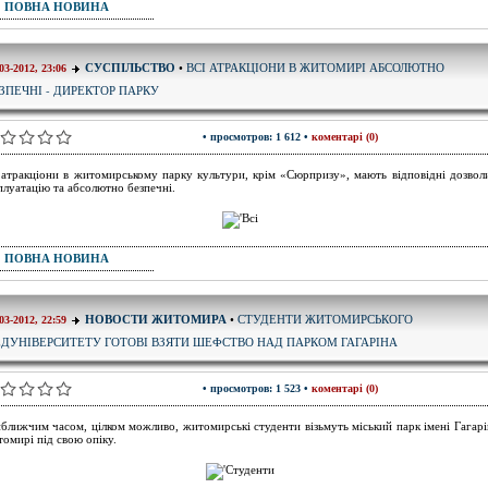
ПОВНА НОВИНА
ВСІ АТРАКЦІОНИ В ЖИТОМИРІ АБСОЛЮТНО
СУСПІЛЬСТВО
•
03-2012, 23:06
ЗПЕЧНІ - ДИРЕКТОР ПАРКУ
• просмотров: 1 612 •
коментарі (0)
 атракціони в житомирському парку культури, крім «Сюрпризу», мають відповідні дозвол
плуатацію та абсолютно безпечні.
ПОВНА НОВИНА
СТУДЕНТИ ЖИТОМИРСЬКОГО
НОВОСТИ ЖИТОМИРА
•
03-2012, 22:59
ДУНІВЕРСИТЕТУ ГОТОВІ ВЗЯТИ ШЕФСТВО НАД ПАРКОМ ГАГАРІНА
• просмотров: 1 523 •
коментарі (0)
ближчим часом, цілком можливо, житомирські студенти візьмуть міський парк імені Гагарі
омирі під свою опіку.