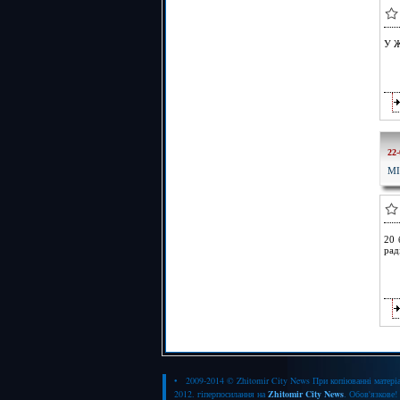
У Ж
22-
МІ
20 
рад
• 2009-2014 © Zhitomir City News При копіюванні матеріа
2012. гіперпосилання на
Zhitomir City News
. Обов'язкове!