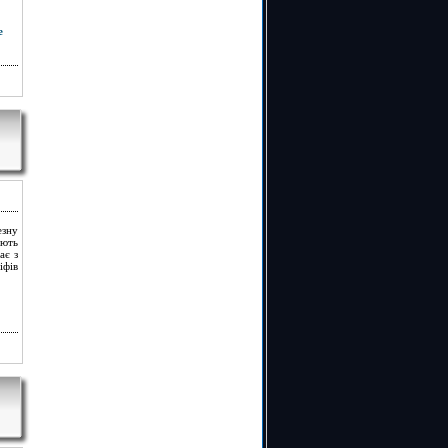
езну
ують
ає з
іфів