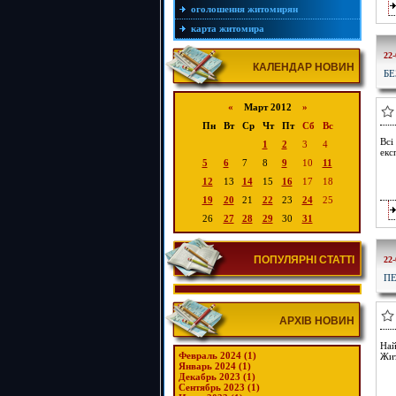
оголошення житомирян
карта житомира
22-
КАЛЕНДАР НОВИН
БЕ
«
Март 2012
»
Пн
Вт
Ср
Чт
Пт
Сб
Вс
Всі
1
2
3
4
екс
5
6
7
8
9
10
11
12
13
14
15
16
17
18
19
20
21
22
23
24
25
26
27
28
29
30
31
ПОПУЛЯРНІ СТАТТІ
22-
ПЕ
АРХІВ НОВИН
Най
Февраль 2024 (1)
Жит
Январь 2024 (1)
Декабрь 2023 (1)
Сентябрь 2023 (1)