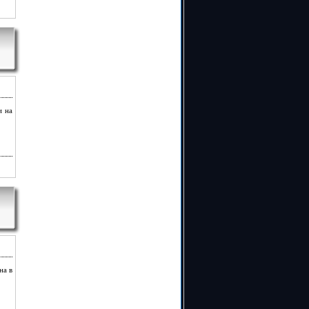
и на
на в