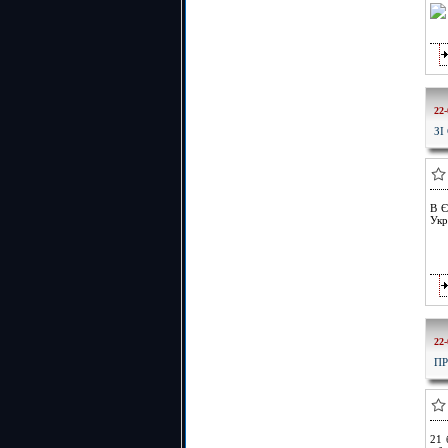
22-
ЗІ
В Є
Укр
22-
ПР
21 