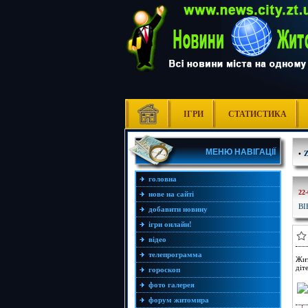
ІГРИ
СТАТИСТИКА
МЕНЮ НАВІГАЦІЇ
•
головна
22-
нове на сайті
ВІ
добавити новину
ігри онлайн!
відео
телепрограмма
Жит
діт
гороскоп
фото галерея
форум житомира