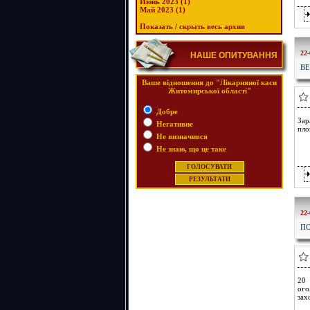
Июнь 2023 (1)
Май 2023 (1)
Показать / скрыть весь архив
22-
НАШЕ ОПИТУВАННЯ
ВЕ
Ваше відношення до "Лікарняної каси
Житомирської області"
Добре
Зар
Негативне
пло
Не визначився
Не знаю, що це таке
22-
ПО
20 
ого
зах