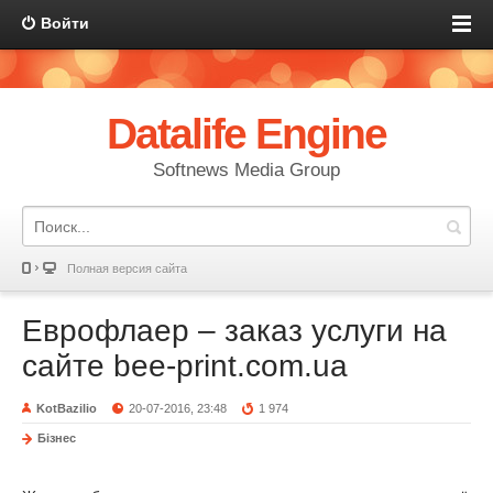
Войти
Datalife Engine
Softnews Media Group
Полная версия сайта
Еврофлаер – заказ услуги на
сайте bee-print.com.ua
KotBazilio
20-07-2016, 23:48
1 974
Бізнес