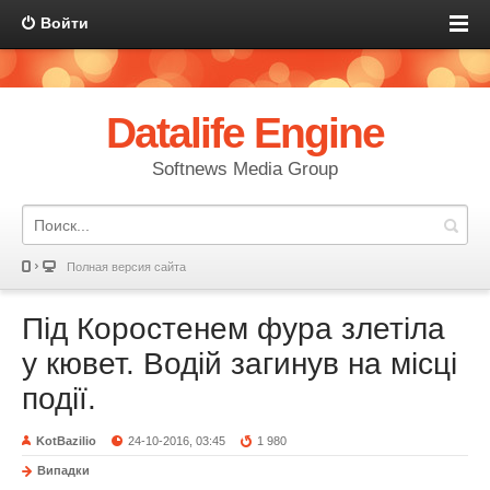
Войти
Datalife Engine
Softnews Media Group
Полная версия сайта
Під Коростенем фура злетіла
у кювет. Водій загинув на місці
події.
KotBazilio
24-10-2016, 03:45
1 980
Випадки