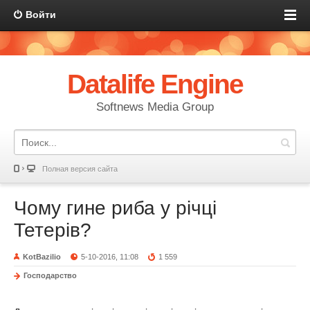
Войти
Datalife Engine
Softnews Media Group
Полная версия сайта
Чому гине риба у річці
Тетерів?
KotBazilio
5-10-2016, 11:08
1 559
Господарство