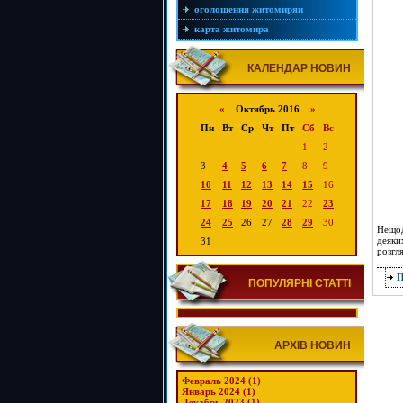
оголошення житомирян
карта житомира
КАЛЕНДАР НОВИН
«
Октябрь 2016
»
Пн
Вт
Ср
Чт
Пт
Сб
Вс
1
2
3
4
5
6
7
8
9
10
11
12
13
14
15
16
17
18
19
20
21
22
23
24
25
26
27
28
29
30
Нещод
деяки
31
розгл
ПОПУЛЯРНІ СТАТТІ
АРХІВ НОВИН
Февраль 2024 (1)
Январь 2024 (1)
Декабрь 2023 (1)