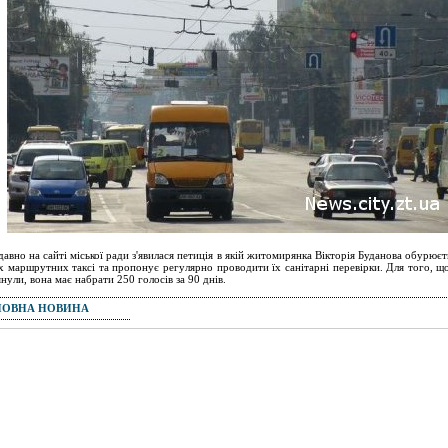
авно на сайті міської ради з'явилася петиція в якій житомирянка Вікторія Буданова обурює
х маршрутних таксі та пропонує регулярно проводити їх санітарні перевірки. Для того, щ
янули, вона має набрати 250 голосів за 90 днів.
ПОВНА НОВИНА