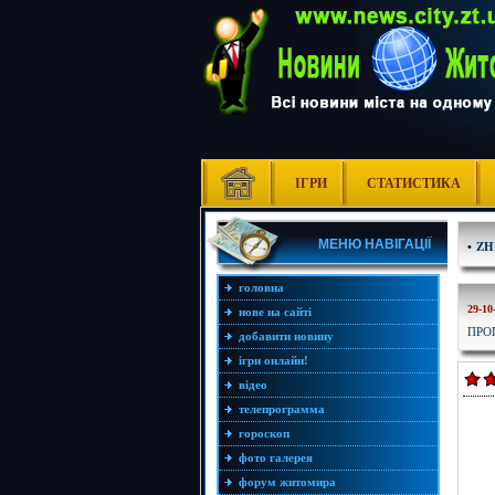
ІГРИ
СТАТИСТИКА
МЕНЮ НАВІГАЦІЇ
•
ZH
головна
29-10
нове на сайті
ПРО
добавити новину
ігри онлайн!
відео
телепрограмма
гороскоп
фото галерея
форум житомира