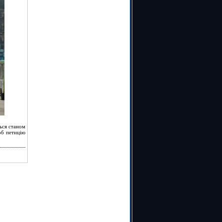
ться станом
об петицію