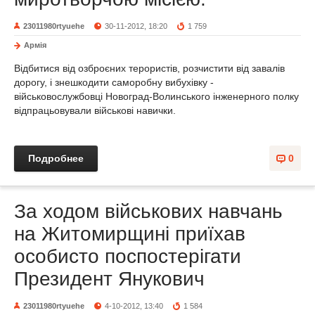
23011980rtyuehe
30-11-2012, 18:20
1 759
Армія
Відбитися від озброєних терористів, розчистити від завалів
дорогу, і знешкодити саморобну вибухівку -
військовослужбовці Новоград-Волинського інженерного полку
відпрацьовували військові навички.
Подробнее
0
За ходом військових навчань
на Житомирщині приїхав
особисто поспостерігати
Президент Янукович
23011980rtyuehe
4-10-2012, 13:40
1 584