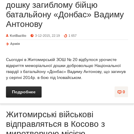
дошку загиблому бійцю
батальйону «Донбас» Вадиму
Антонову
KotBazilio
3-12-2015, 22:19
1 657
Армія
Сьогодні в Житомирській ЗОШ № 20 відбулося урочисте
відкриття меморіальної дошки добровольцю Національної
гвардії з батальйону «Донбас» Вадиму Антонову, що загинув
у серпні 2014р. в бою під Іловайськом.
Подробнее
0
Житомирські військові
відправляться в Косово з
миротворчою місією.