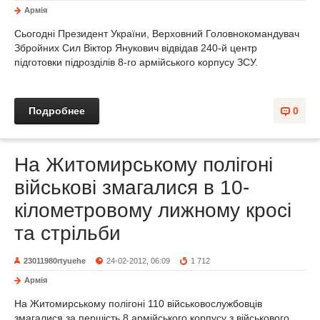
Армія
Сьогодні Президент України, Верховний Головнокомандувач
Збройних Сил Віктор Янукович відвідав 240-й центр
підготовки підрозділів 8-го армійського корпусу ЗСУ.
Подробнее
0
На Житомирському полігоні
військові змагалися в 10-
кілометровому лижному кросі
та стрільби
23011980rtyuehe
24-02-2012, 06:09
1 712
Армія
На Житомирському полігоні 110 військовослужбовців
змагалися за першість 8 армійського корпусу з військового