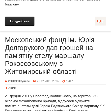
біатлону.
Подробнее
0
Московський фонд ім. Юрія
Долгорукого дав грошей на
пам'ятну стелу маршалу
Рокоссовському в
Житомирській області
23011980rtyuehe
21-12-2011, 20:35
1 447
Армія
21 грудня 2011 у Новоград-Волинському, на території 30-ї
окремої механізованої бригади, відбулося відкриття
пам'ятної стели двічі Герою Радянського Союзу маршалу К.К.
Рокоссовському, - повідомляє Керівник Російського