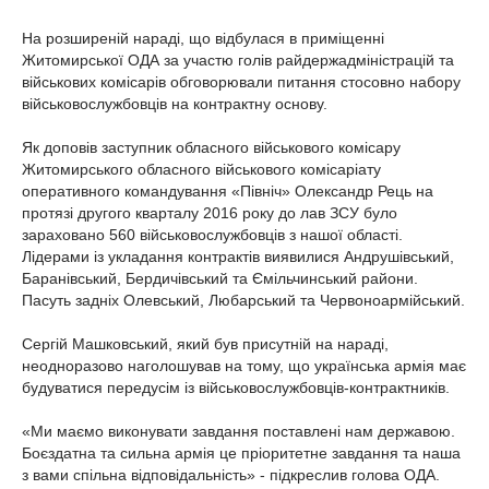
На розширеній нараді, що відбулася в приміщенні
Житомирської ОДА за участю голів райдержадміністрацій та
військових комісарів обговорювали питання стосовно набору
військовослужбовців на контрактну основу.
Як доповів заступник обласного військового комісару
Житомирського обласного військового комісаріату
оперативного командування «Північ» Олександр Рець на
протязі другого кварталу 2016 року до лав ЗСУ було
зараховано 560 військовослужбовців з нашої області.
Лідерами із укладання контрактів виявилися Андрушівський,
Баранівський, Бердичівський та Ємільчинський райони.
Пасуть задніх Олевський, Любарський та Червоноармійський.
Сергій Машковський, який був присутній на нараді,
неодноразово наголошував на тому, що українська армія має
будуватися передусім із військовослужбовців-контрактників.
«Ми маємо виконувати завдання поставлені нам державою.
Боєздатна та сильна армія це пріоритетне завдання та наша
з вами спільна відповідальність» - підкреслив голова ОДА.