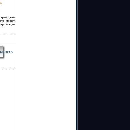
парке даже
йств может
прокладки
БІЗНЕСУ