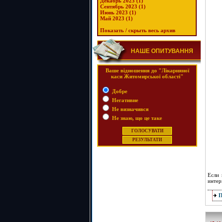
Декабрь 2023 (1)
Сентябрь 2023 (1)
Июнь 2023 (1)
Май 2023 (1)
Показать / скрыть весь архив
НАШЕ ОПИТУВАННЯ
Ваше відношення до "Лікарняної
каси Житомирської області"
Добре
Негативне
Не визначився
Не знаю, що це таке
Если 
интер