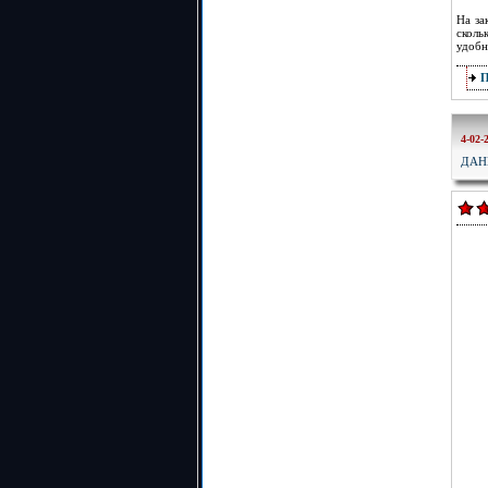
На за
сколь
удобн
4-02-
ДАН