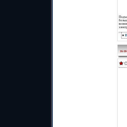
Подъе
больш
возн
элект
16-10