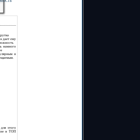
ИМОСТЬ
крутка
та дает ему
можность
ть намного
ее
улярным и
ещаемым.
 для этого
ние в ТОП