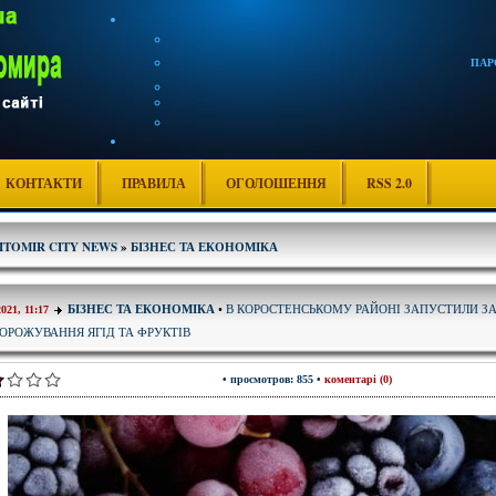
ПАР
КОНТАКТИ
ПРАВИЛА
ОГОЛОШЕННЯ
RSS 2.0
ITOMIR CITY NEWS
»
БІЗНЕС ТА ЕКОНОМІКА
В КОРОСТЕНСЬКОМУ РАЙОНІ ЗАПУСТИЛИ ЗА
БІЗНЕС ТА ЕКОНОМІКА
•
2021, 11:17
ОРОЖУВАННЯ ЯГІД ТА ФРУКТІВ
• просмотров: 855 •
коментарі (0)