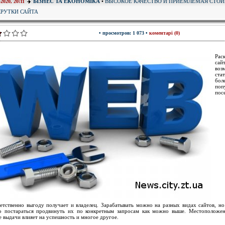
ВЫСОКОЕ КАЧЕСТВО И ПРИЕМЛЕМАЯ СТО
БІЗНЕС ТА ЕКОНОМІКА
•
-2020, 20:11
КРУТКИ САЙТА
• просмотров: 1 073 •
коментарі (0)
Рас
сай
воз
ста
бол
поп
пос
етственно выгоду получает и владелец. Зарабатывать можно на разных видах сайтов, но
о постараться продвинуть их по конкретным запросам как можно выше. Местоположе
е выдачи влияет на успешность и многое другое.