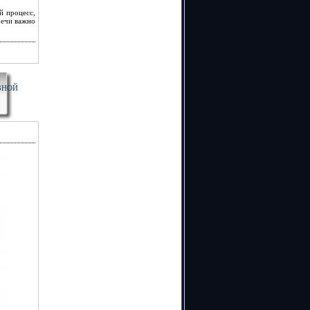
й процесс,
речи важно
ЗНОЙ