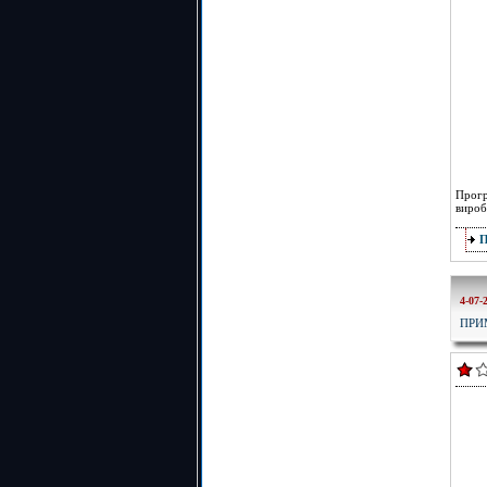
Прогр
вироб
4-07-
ПРИ