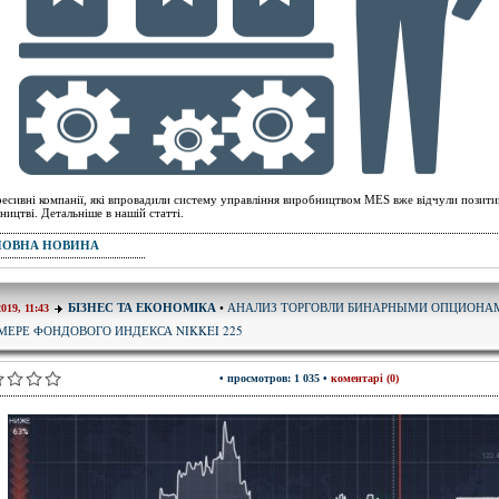
есивні компанії, які впровадили систему управління виробництвом MES вже відчули позитив
ництві. Детальніше в нашій статті.
ПОВНА НОВИНА
АНАЛИЗ ТОРГОВЛИ БИНАРНЫМИ ОПЦИОНА
БІЗНЕС ТА ЕКОНОМІКА
•
2019, 11:43
МЕРЕ ФОНДОВОГО ИНДЕКСА NIKKEI 225
• просмотров: 1 035 •
коментарі (0)