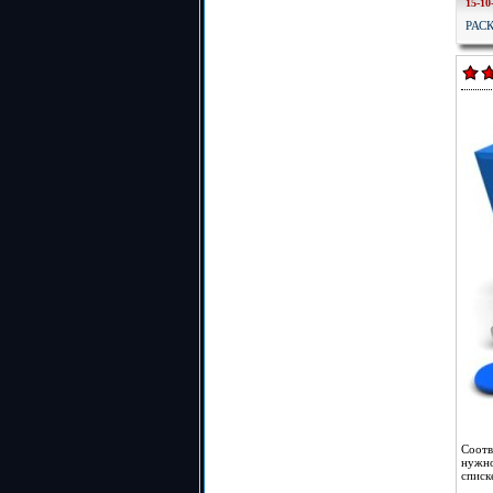
15-10
РАС
Соотв
нужн
списк