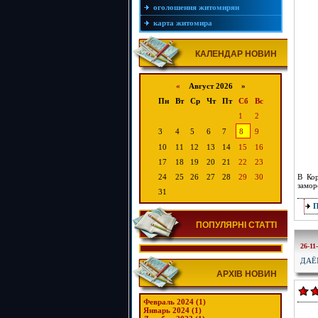
оголошення житомирян
карта житомира
КАЛЕНДАР НОВИН
«
Август 2026 »
Пн
Вт
Ср
Чт
Пт
Сб
Вс
1
2
3
4
5
6
7
8
9
10
11
12
13
14
15
16
17
18
19
20
21
22
23
24
25
26
27
28
29
30
В Кор
замор
31
ПОПУЛЯРНІ СТАТТІ
26-11
ДАЁ
АРХІВ НОВИН
Февраль 2024 (1)
Январь 2024 (1)