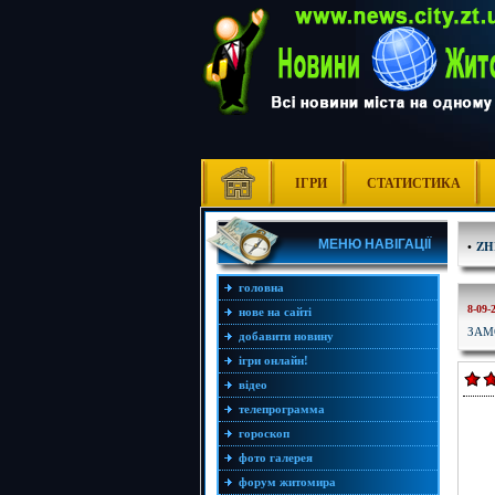
ІГРИ
СТАТИСТИКА
МЕНЮ НАВІГАЦІЇ
•
ZH
головна
8-09-
нове на сайті
ЗАМ
добавити новину
ігри онлайн!
відео
телепрограмма
гороскоп
фото галерея
форум житомира