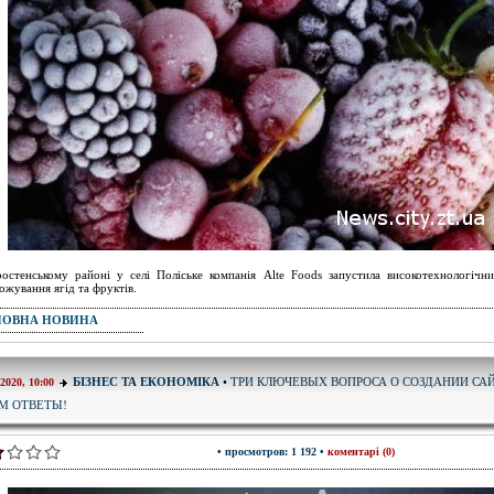
остенському районі у селі Поліське компанія Alte Foods запустила високотехнологічни
ожування ягід та фруктів.
ПОВНА НОВИНА
ТРИ КЛЮЧЕВЫХ ВОПРОСА О СОЗДАНИИ САЙ
БІЗНЕС ТА ЕКОНОМІКА
•
-2020, 10:00
М ОТВЕТЫ!
• просмотров: 1 192 •
коментарі (0)