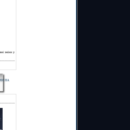
ні зміни у
МИ НА