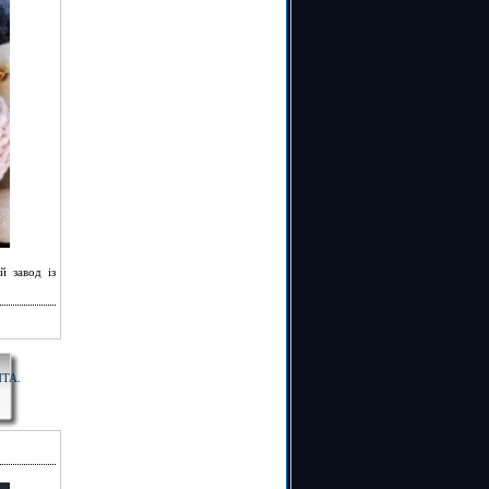
й завод із
ТА.