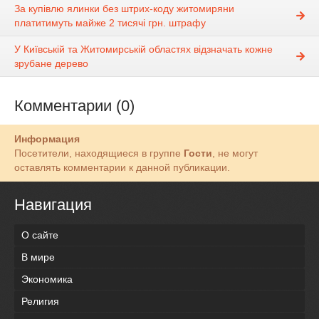
За купівлю ялинки без штрих-коду житомиряни
платитимуть майже 2 тисячі грн. штрафу
У Київській та Житомирській областях відзначать кожне
зрубане дерево
Комментарии (0)
Информация
Посетители, находящиеся в группе
Гости
, не могут
оставлять комментарии к данной публикации.
Навигация
О сайте
В мире
Экономика
Религия