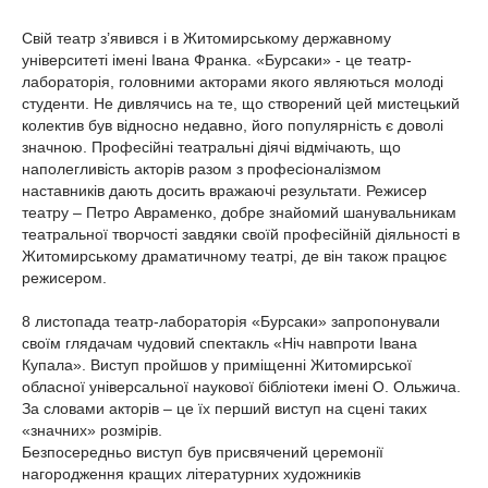
Свій театр з’явився і в Житомирському державному
університеті імені Івана Франка. «Бурсаки» - це театр-
лабораторія, головними акторами якого являються молоді
студенти. Не дивлячись на те, що створений цей мистецький
колектив був відносно недавно, його популярність є доволі
значною. Професійні театральні діячі відмічають, що
наполегливість акторів разом з професіоналізмом
наставників дають досить вражаючі результати. Режисер
театру – Петро Авраменко, добре знайомий шанувальникам
театральної творчості завдяки своїй професійній діяльності в
Житомирському драматичному театрі, де він також працює
режисером.
8 листопада театр-лабораторія «Бурсаки» запропонували
своїм глядачам чудовий спектакль «Ніч навпроти Івана
Купала». Виступ пройшов у приміщенні Житомирської
обласної універсальної наукової бібліотеки імені О. Ольжича.
За словами акторів – це їх перший виступ на сцені таких
«значних» розмірів.
Безпосередньо виступ був присвячений церемонії
нагородження кращих літературних художників