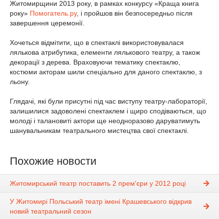
Житомирщини 2013 року, в рамках конкурсу «Краща книга
року»
Помогатель.ру
, і пройшов він безпосередньо після
завершення церемонії.
Хочеться відмітити, що в спектаклі використовувалася
лялькова атрибутика, елементи лялькового театру, а також
декорації з дерева. Враховуючи тематику спектаклю,
костюми акторам шили спеціально для даного спектаклю, з
льону.
Глядачі, які були присутні під час виступу театру-лабораторії,
залишилися задоволені спектаклем і щиро сподіваються, що
молоді і талановиті актори ще неодноразово даруватимуть
шанувальникам театрального мистецтва свої спектаклі.
Похожие новости
Житомирський театр поставить 2 прем'єри у 2012 році
У Житомирі Польський театр імені Крашевського відкрив
новий театральний сезон