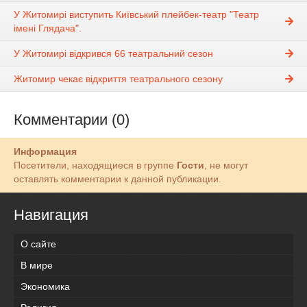
У Житомирі виступить Київський плейбек-театр "Театр
імені Глядача".
У Житомирі відкрився 66 театральний сезон
Житомир чекає відкриття театрального сезону
Комментарии (0)
Информация
Посетители, находящиеся в группе
Гости
, не могут
оставлять комментарии к данной публикации.
Навигация
О сайте
В мире
Экономика