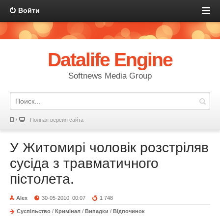
Войти
Datalife Engine
Softnews Media Group
Полная версия сайта
У Житомирі чоловік розстріляв
сусіда з травматичного
пістолета.
Alex
30-05-2010, 00:07
1 748
Суспільство
/
Кримінал
/
Випадки
/
Відпочинок