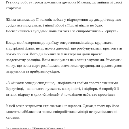
Рутинну роботу трохи пожвавила дружина Миколи, що вийшла зі своєї
квартири.
Жінка заявила, що її чоловік поїхав у відрядження ще два дні тому, що
сусіди все придумали, і ніякої зброї в її домі ніколи не було.
Посварившись з сусідами, вона взялася і за співробітників «Беркута».
Боєць, який охороняв до приїзду оперативників місце, куди впали
відстріляні гільзи, не дозволив дамочці, що розбушувалася, протоптати
прямо по ним. Його дії викликали у нетверезої дами просто
неадекватну реакцію. Вона накинулася на хлопця з кулаками. Усмирити
жінку, що не на жарт розійшлася, з великими труднощами вдалося двом
патрульним та прибулим сусідам.
«З жінками завжди складніше, - поділилися своїми спостереженнями
беркутівці, - вони часто пускають в хід і нігті, і підбори. А спробуй її
зачепи, відразу в крик «Я жінка!» З чоловіками набагато простіше».
У цей вечір затримати стрілка так і не вдалося. Однак, в тому що його
зловлять найближчим часом, співробітники міліції не сумнівалися ні
хвилини.
За матеріалами "Журнал Житомира".