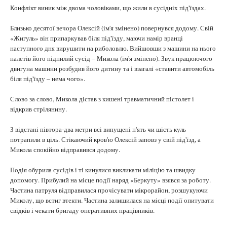
Конфлікт виник між двома чоловіками, що жили в сусідніх під'їздах.
Близько десятої вечора Олексій (ім'я змінено) повернувся додому. Свій
«Жигуль» він припаркував біля під'їзду, маючи намір вранці
наступного дня вирушити на риболовлю. Вийшовши з машини на нього
налетів його підпилий сусід – Микола (ім'я змінено). Звук працюючого
двигуна машини розбудив його дитину та і взагалі «ставити автомобіль
біля під'їзду – нема чого».
Слово за слово, Микола дістав з кишені травматичний пістолет і
відкрив стрілянину.
З відстані півтора-два метри всі випущені п'ять чи шість куль
потрапили в ціль. Стікаючий кров'ю Олексій заповз у свій під'їзд, а
Микола спокійно відправився додому.
Подія обурила сусідів і ті кинулися викликати міліцію та швидку
допомогу. Прибулий на місце події наряд «Беркуту» взявся за роботу.
Частина патруля відправилася прочісувати мікрорайон, розшукуючи
Миколу, що встиг втекти. Частина залишилася на місці події опитувати
свідків і чекати бригаду оперативних працівників.