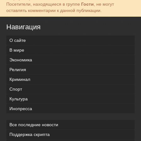
Посетители, находящиеся в группе
Гости
, не могут
оставлять комментарии к данной публикации.
Навигация
О сайте
В мире
Экономика
Религия
Криминал
Спорт
Культура
Инопресса
Все последние новости
Поддержка скрипта