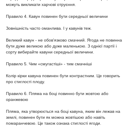
можуть викликати харчові отруєння.
Правило 4. Кавун повинен бути середньої величини
Зовнішність часто оманлива. І у кавунів теж.
Великий кавун - не обов'язково смачний. Ягода не повинна
бути дуже великою або дуже маленькою. З однієї партії і
сорту вибирайте кавуни середньої величини.
Правило 5. Чим «смугастіші» - тим смачніші
Колір кірки кавуна повинен бути контрастним. Це говорить
про стиглості плоду.
Правило 6. Пляма на боці повинно бути жовтою або
оранжевою
Пляма, яка утворюється на боці кавуна, яким він лежав на
землі, повинен бути як можна жовтішою або навіть
помаранчевою. Це також ознака стиглості ягоди.