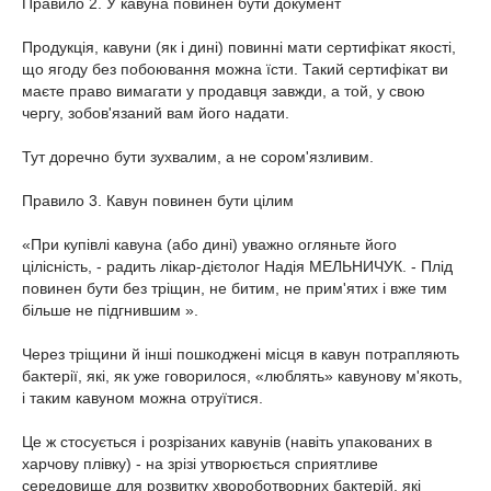
Правило 2. У кавуна повинен бути документ
Продукція, кавуни (як і дині) повинні мати сертифікат якості,
що ягоду без побоювання можна їсти. Такий сертифікат ви
маєте право вимагати у продавця завжди, а той, у свою
чергу, зобов'язаний вам його надати.
Тут доречно бути зухвалим, а не сором'язливим.
Правило 3. Кавун повинен бути цілим
«При купівлі кавуна (або дині) уважно огляньте його
цілісність, - радить лікар-дієтолог Надія МЕЛЬНИЧУК. - Плід
повинен бути без тріщин, не битим, не прим'ятих і вже тим
більше не підгнившим ».
Через тріщини й інші пошкоджені місця в кавун потрапляють
бактерії, які, як уже говорилося, «люблять» кавунову м'якоть,
і таким кавуном можна отруїтися.
Це ж стосується і розрізаних кавунів (навіть упакованих в
харчову плівку) - на зрізі утворюється сприятливе
середовище для розвитку хвороботворних бактерій, які