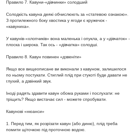
Правило 7. Кавуни-«дівчинки» солодший
Солодкість кавуна деякі обчислюють за «статевою ознакою».
З протилежного боку хвостика у ягоди є кружечок -
«кавуниха».
У кавунів-«хлопчиків» вона маленька і опукла, а у «дівчаток» -
плоска і широка. Так ось - «дівчатка» солодші.
Правило 8. Кавун повинен «дзвеніти»
Якщо все вищеописане ви виконали з кавуном, залишилося
по ньому постукати. Стиглий плід при стукоті буде давати не
глухий, а дзвінкий звук.
Іноді радять здавити кавун обома руками і послухати: не
тріщить? Якщо вистачає сил - можете спробувати.
Кавунові «нюанси»
1. Перед тим, як розрізати кавун (або диню), плід треба
помити щіточкою під проточною водою.