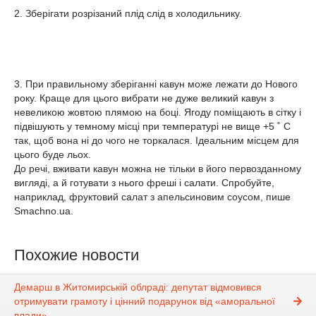
2. Зберігати розрізаний плід слід в холодильнику.
3. При правильному зберіганні кавун може лежати до Нового
року. Краще для цього вибрати не дуже великий кавун з
невеликою жовтою плямою на боці. Ягоду поміщають в сітку і
підвішують у темному місці при температурі не вище +5 ˚ С
так, щоб вона ні до чого не торкалася. Ідеальним місцем для
цього буде льох.
До речі, вживати кавун можна не тільки в його первозданному
вигляді, а й готувати з нього фреші і салати. Спробуйте,
наприклад, фруктовий салат з апельсиновим соусом, пише
Smachno.ua.
Похожие новости
Демарш в Житомирській облраді: депутат відмовився
отримувати грамоту і цінний подарунок від «аморальної
влади»