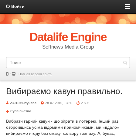
Войти
Datalife Engine
Softnews Media Group
Полная версия сайта
Вибираємо кавун правильно.
23011980rtyuehe
28-07-2010, 13:30
2 506
Суспільство
Вибрати гарний кавун - що зіграти в лотерею. Інший раз,
озброївшись усіма відомими прийомчиками, ми «вдало»
вибираємо ягоду без смаку, кольору і запаху. А, буває,