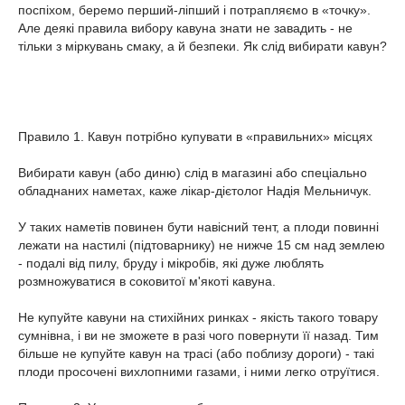
поспіхом, беремо перший-ліпший і потрапляємо в «точку».
Але деякі правила вибору кавуна знати не завадить - не
тільки з міркувань смаку, а й безпеки. Як слід вибирати кавун?
Правило 1. Кавун потрібно купувати в «правильних» місцях
Вибирати кавун (або диню) слід в магазині або спеціально
обладнаних наметах, каже лікар-дієтолог Надія Мельничук.
У таких наметів повинен бути навісний тент, а плоди повинні
лежати на настилі (підтоварнику) не нижче 15 см над землею
- подалі від пилу, бруду і мікробів, які дуже люблять
розмножуватися в соковитої м'якоті кавуна.
Не купуйте кавуни на стихійних ринках - якість такого товару
сумнівна, і ви не зможете в разі чого повернути її назад. Тим
більше не купуйте кавун на трасі (або поблизу дороги) - такі
плоди просочені вихлопними газами, і ними легко отруїтися.