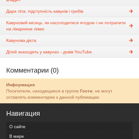
Дари літа: підступність кавунів і грибів
Кавуновий місяць: як насолодитися ягодою і не потрапити
на лікарняне ліжко
Кавунова дієта
Дітей знаходять у кавунах - довів YouTube
Комментарии (0)
Информация
Посетители, находящиеся в группе
Гости
, не могут
оставлять комментарии к данной публикации.
Навигация
О сайте
В мире